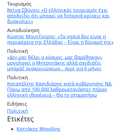
Τουρισμός
Ντίνα Σβύνου: «Ο ελληνικός τουρισμός έχει
αποδείξει ότι μπορεί να ξεπερνά κρίσεις και
δυσκολίες»
Αυτοδιοίκηση
Κώστας Μουτζούρης: «Τα νησιά δεν είναι η
περιφέρεια της Ελλάδας – Είναι η δύναμή της»
Πολιτική
«Δεν μας θέλει ο κόσμος, μας βαρέθηκαν»
μονολογεί ο Μητσοτάκης αλλά σχεδιάζει
μπαράζ ανακοινώσεων... σερί για 6 μήνες
Πολιτική
Καταπέλτης Κασιδιάρης κατά κυβέρνησης ΝΔ:
Πάνω από 100.000 λαθρομετανάστες πήραν
ελληνική ιθαγένεια – Θα το σταματήσω
Ειδήσεις
Πολιτική
Ετικέτες
Κοττάκης Μανόλης