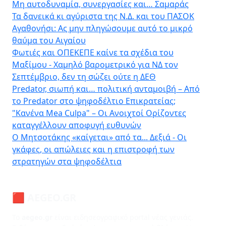
Μη αυτοδυναμία, συνεργασίες και… Σαμαράς
Τα δανεικά κι αγύριστα της Ν.Δ. και του ΠΑΣΟΚ
Αγαθονήσι: Ας μην πληγώσουμε αυτό το μικρό
θαύμα του Αιγαίου
Φωτιές και ΟΠΕΚΕΠΕ καίνε τα σχέδια του
Μαξίμου - Χαμηλό βαρομετρικό για ΝΔ τον
Σεπτέμβριο, δεν τη σώζει ούτε η ΔΕΘ
Predator, σιωπή και… πολιτική ανταμοιβή – Από
το Predator στο ψηφοδέλτιο Επικρατείας;
"Κανένα Mea Culpa" – Οι Ανοιχτοί Ορίζοντες
καταγγέλλουν αποφυγή ευθυνών
Ο Μητσοτάκης «καίγεται» από τα... Δεξιά - Οι
γκάφες, οι απώλειες και η επιστροφή των
στρατηγών στα ψηφοδέλτια
🟥 AEGEO.GR
Το
aegeo.gr
είναι ειδησεογραφικό portal νέας γενιάς.