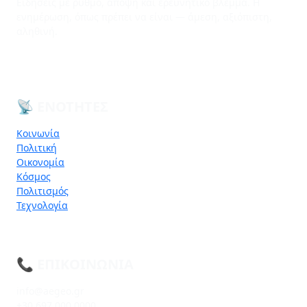
Ειδήσεις με ρυθμό, άποψη και ερευνητικό βλέμμα. Η
ενημέρωση, όπως πρέπει να είναι — άμεση, αξιόπιστη,
αληθινή.
📡 ΕΝΌΤΗΤΕΣ
Κοινωνία
Πολιτική
Οικονομία
Κόσμος
Πολιτισμός
Τεχνολογία
📞 ΕΠΙΚΟΙΝΩΝΊΑ
info@aegeo.gr
+30 697 000 0000