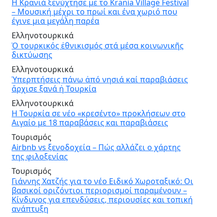
Η Κρανιά ξενύχτησε με το Krania Village Festival
– Μουσική μέχρι το πρωί και ένα χωριό που
έγινε μια μεγάλη παρέα
Ελληνοτουρκικά
Ὁ τουρκικός ἐθνικισμός στά μέσα κοινωνικῆς
δικτύωσης
Ελληνοτουρκικά
Ὑπερπτήσεις πάνω ἀπό νησιά καί παραβιάσεις
ἄρχισε ξανά ἡ Τουρκία
Ελληνοτουρκικά
Η Τουρκία σε νέο «κρεσέντο» προκλήσεων στο
Αιγαίο με 18 παραβάσεις και παραβιάσεις
Τουρισμός
Airbnb vs ξενοδοχεία – Πώς αλλάζει ο χάρτης
της φιλοξενίας
Τουρισμός
Γιάννης Χατζής για το νέο Ειδικό Χωροταξικό: Οι
βασικοί οριζόντιοι περιορισμοί παραμένουν –
Κίνδυνος για επενδύσεις, περιουσίες και τοπική
ανάπτυξη