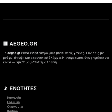
🟥 AEGEO.GR
Το
είναι ειδησεογραφικό portal νέας γενιάς. Ειδήσεις με
aegeo.gr
ρυθμό, άποψη και ερευνητικό βλέμμα. Η ενημέρωση, όπως πρέπει να
είναι — άμεση, αξιόπιστη, αληθινή.
📡 ΕΝΌΤΗΤΕΣ
Κοινωνία
Πολιτική
Οικονομία
Κόσμος