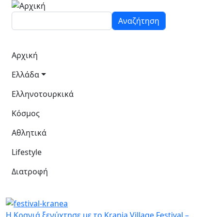
Παράκαμψη προς το κυρίως περιεχόμενο
Αναζήτηση
Κεντρική πλοήγηση
Αρχική
Ελλάδα
Ελληνοτουρκικά
Κόσμος
Αθλητικά
Lifestyle
Διατροφή
Η Κρανιά ξενύχτησε με το Krania Village Festival –