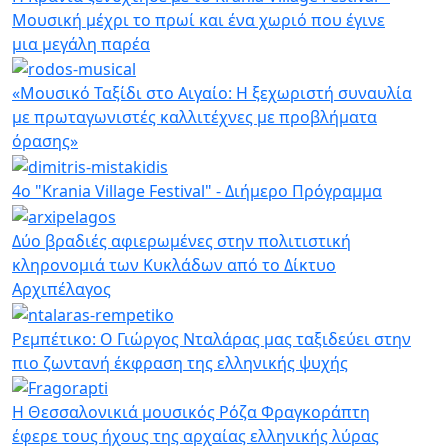
Μουσική μέχρι το πρωί και ένα χωριό που έγινε
μια μεγάλη παρέα
«Μουσικό Ταξίδι στο Αιγαίο: Η ξεχωριστή συναυλία
με πρωταγωνιστές καλλιτέχνες με προβλήματα
όρασης»
4ο "Krania Village Festival" - Διήμερο Πρόγραμμα
Δύο βραδιές αφιερωμένες στην πολιτιστική
κληρονομιά των Κυκλάδων από το Δίκτυο
Αρχιπέλαγος
Ρεμπέτικο: Ο Γιώργος Νταλάρας μας ταξιδεύει στην
πιο ζωντανή έκφραση της ελληνικής ψυχής
Η Θεσσαλονικιά μουσικός Ρόζα Φραγκοράπτη
έφερε τους ήχους της αρχαίας ελληνικής λύρας