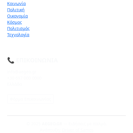
Κοινωνία
Πολιτική
Οικονομία
Κόσμος
Πολιτισμός
Τεχνολογία
📞 ΕΠΙΚΟΙΝΩΝΊΑ
info@aegeo.gr
+30 697 000 0000
Ελλάδα
Φόρμα Επικοινωνίας
© 2025
AEGEO.GR
— Ειδήσεις με παλμό.
Ανάπτυξη:
Driver of Samos