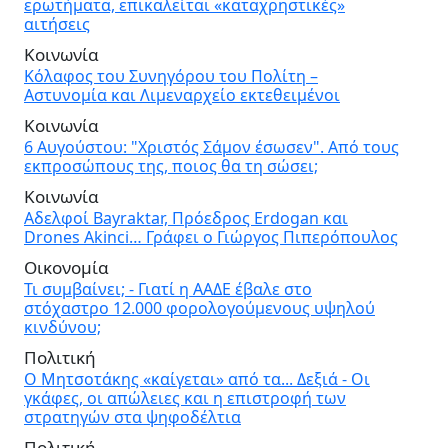
ερωτήματα, επικαλείται «καταχρηστικές»
αιτήσεις
Κοινωνία
Κόλαφος του Συνηγόρου του Πολίτη –
Αστυνομία και Λιμεναρχείο εκτεθειμένοι
Κοινωνία
6 Αυγούστου: "Χριστός Σάμον έσωσεν". Από τους
εκπροσώπους της, ποιος θα τη σώσει;
Κοινωνία
Αδελφοί Bayraktar, Πρόεδρος Erdogan και
Drones Akinci… Γράφει ο Γιώργος Πιπερόπουλος
Οικονομία
Τι συμβαίνει; - Γιατί η ΑΑΔΕ έβαλε στο
στόχαστρο 12.000 φορολογούμενους υψηλού
κινδύνου;
Πολιτική
Ο Μητσοτάκης «καίγεται» από τα... Δεξιά - Οι
γκάφες, οι απώλειες και η επιστροφή των
στρατηγών στα ψηφοδέλτια
Πολιτική