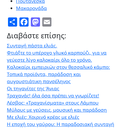
Πουτανέσκα
Μακαρονάδα
Share
Facebook
Mastodon
Email
Διαβάστε επίσης:
Συνταγή πάστα ελιάς.
Φτιάξτε το υπέροχο γλυκό καρπούζι, για να
γεύεστε λίγο καλοκαίρι όλο το χρόνο.
Καλοκαίρι εμπειριών στον θεσσαλικό κάμπο:
Τοπικά προϊόντα, παράδοση και
αυγουστιάτικη πανσέληνος
Οι τηγανίτες της ‘Ανιας
Τραχανάς! όλα όσα πρέπει να γνωρίζετε!
Λέσβος: «Τραχανίσματα» στους Λάμπου
Μύλους με γεύσεις, μουσική και παράδοση
Με ελιές: Χοιρινό κρέας με ελιές
Η εποχή του γαύρου: Η παραδοσιακή συνταγή