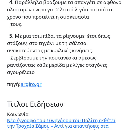
4
. Παράλληλα βράζουμε τα σπαγγέτι σε άφθονο
αλατισμένο νερό για 2 λεπτά λιγότερο από το
χρόνο που προτείνει η συσκευασία
τους.
5.
Με μια τσιμπίδα, τα ρίχνουμε, έτσι όπως
στάζουν, στο τηγάνι με τη σάλτσα
ανακατεύοντας με κυκλικές κινήσεις.
Σερβίρουμε την πουτανέσκα αμέσως
ραντίζοντας κάθε μερίδα με λίγες σταγόνες
αγουρέλαιο
πηγή:
argiro.gr
Τίτλοι Ειδήσεων
Κοινωνία
Νέο έγγραφο του Συνηγόρου του Πολίτη εκθέτει
την Τροχαία Σάμου – Αντί για απαντήσεις στα