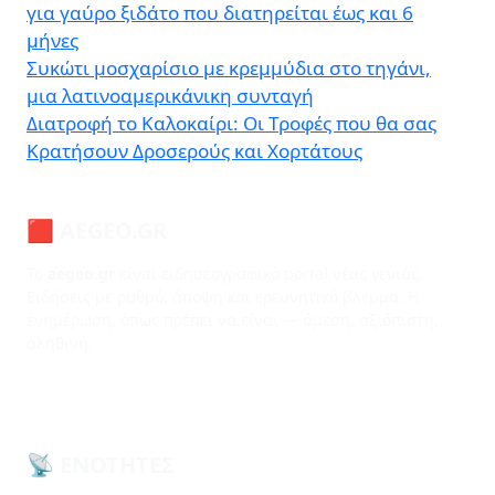
για γαύρο ξιδάτο που διατηρείται έως και 6
μήνες
Συκώτι μοσχαρίσιο με κρεμμύδια στο τηγάνι,
μια λατινοαμερικάνικη συνταγή
Διατροφή το Καλοκαίρι: Οι Τροφές που θα σας
Κρατήσουν Δροσερούς και Χορτάτους
🟥 AEGEO.GR
Το
aegeo.gr
είναι ειδησεογραφικό portal νέας γενιάς.
Ειδήσεις με ρυθμό, άποψη και ερευνητικό βλέμμα. Η
ενημέρωση, όπως πρέπει να είναι — άμεση, αξιόπιστη,
αληθινή.
📡 ΕΝΌΤΗΤΕΣ