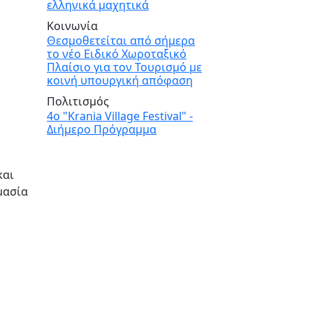
ελληνικά μαχητικά
Κοινωνία
Θεσμοθετείται από σήμερα
ή.
το νέο Ειδικό Χωροταξικό
Πλαίσιο για τον Τουρισμό με
κοινή υπουργική απόφαση
Πολιτισμός
4ο "Krania Village Festival" -
Διήμερο Πρόγραμμα
και
μασία