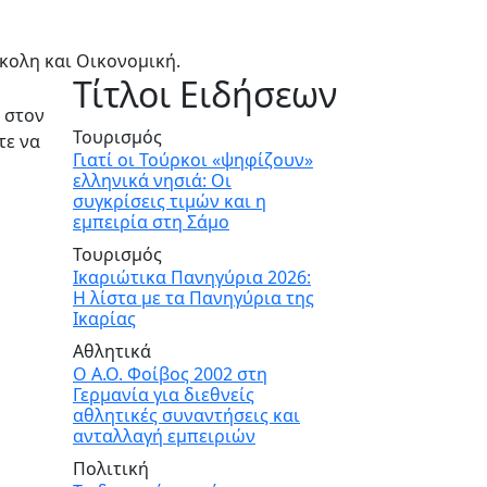
κολη και Οικονομική.
Τίτλοι Ειδήσεων
ι στον
Τουρισμός
τε να
Γιατί οι Τούρκοι «ψηφίζουν»
ελληνικά νησιά: Οι
συγκρίσεις τιμών και η
εμπειρία στη Σάμο
Τουρισμός
Ικαριώτικα Πανηγύρια 2026:
Η λίστα με τα Πανηγύρια της
Ικαρίας
Αθλητικά
Ο Α.Ο. Φοίβος 2002 στη
Γερμανία για διεθνείς
αθλητικές συναντήσεις και
ανταλλαγή εμπειριών
Πολιτική