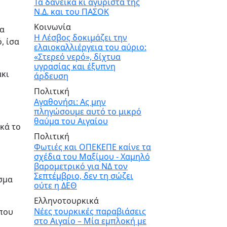
Τα δανεικά κι αγύριστα της
Ν.Δ. και του ΠΑΣΟΚ
Κοινωνία
ια
Η Λέσβος δοκιμάζει την
, ίσα
ελαιοκαλλιέργεια του αύριο:
«Στερεό νερό», δίχτυα
υγρασίας και έξυπνη
άκι
άρδευση
Πολιτική
Αγαθονήσι: Ας μην
πληγώσουμε αυτό το μικρό
θαύμα του Αιγαίου
κά το
Πολιτική
Φωτιές και ΟΠΕΚΕΠΕ καίνε τα
σχέδια του Μαξίμου - Χαμηλό
βαρομετρικό για ΝΔ τον
Σεπτέμβριο, δεν τη σώζει
ύσμα
ούτε η ΔΕΘ
Ελληνοτουρκικά
Νέες τουρκικές παραβιάσεις
ίπου
στο Αιγαίο – Μία εμπλοκή με