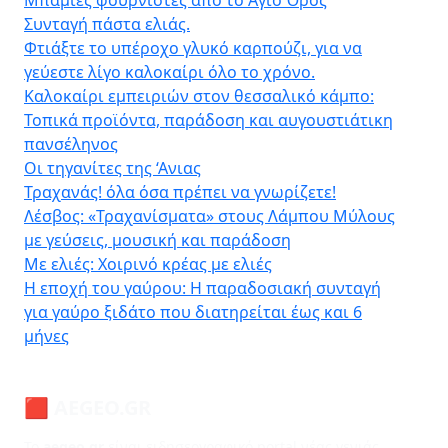
Συνταγή πάστα ελιάς.
Φτιάξτε το υπέροχο γλυκό καρπούζι, για να
γεύεστε λίγο καλοκαίρι όλο το χρόνο.
Καλοκαίρι εμπειριών στον θεσσαλικό κάμπο:
Τοπικά προϊόντα, παράδοση και αυγουστιάτικη
πανσέληνος
Οι τηγανίτες της ‘Ανιας
Τραχανάς! όλα όσα πρέπει να γνωρίζετε!
Λέσβος: «Τραχανίσματα» στους Λάμπου Μύλους
με γεύσεις, μουσική και παράδοση
Με ελιές: Χοιρινό κρέας με ελιές
Η εποχή του γαύρου: Η παραδοσιακή συνταγή
για γαύρο ξιδάτο που διατηρείται έως και 6
μήνες
🟥 AEGEO.GR
Το
aegeo.gr
είναι ειδησεογραφικό portal νέας γενιάς.