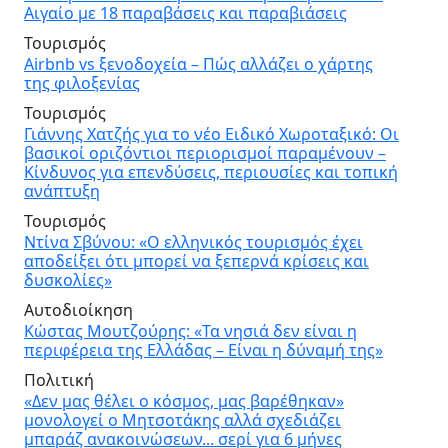
Αιγαίο με 18 παραβάσεις και παραβιάσεις
Τουρισμός
Airbnb vs ξενοδοχεία – Πώς αλλάζει ο χάρτης
της φιλοξενίας
Τουρισμός
Γιάννης Χατζής για το νέο Ειδικό Χωροταξικό: Οι
βασικοί οριζόντιοι περιορισμοί παραμένουν –
Κίνδυνος για επενδύσεις, περιουσίες και τοπική
ανάπτυξη
Τουρισμός
Ντίνα Σβύνου: «Ο ελληνικός τουρισμός έχει
αποδείξει ότι μπορεί να ξεπερνά κρίσεις και
δυσκολίες»
Αυτοδιοίκηση
Κώστας Μουτζούρης: «Τα νησιά δεν είναι η
περιφέρεια της Ελλάδας – Είναι η δύναμή της»
Πολιτική
«Δεν μας θέλει ο κόσμος, μας βαρέθηκαν»
μονολογεί ο Μητσοτάκης αλλά σχεδιάζει
μπαράζ ανακοινώσεων... σερί για 6 μήνες