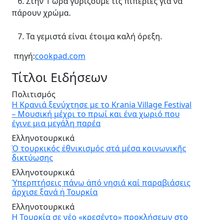
6. Στην 1 ώρα γυρίζουμε τις πιπεριές για να
πάρουν χρώμα.
7. Τα γεμιστά είναι έτοιμα καλή όρεξη.
πηγή:
cookpad.com
Τίτλοι Ειδήσεων
Πολιτισμός
Η Κρανιά ξενύχτησε με το Krania Village Festival
– Μουσική μέχρι το πρωί και ένα χωριό που
έγινε μια μεγάλη παρέα
Ελληνοτουρκικά
Ὁ τουρκικός ἐθνικισμός στά μέσα κοινωνικῆς
δικτύωσης
Ελληνοτουρκικά
Ὑπερπτήσεις πάνω ἀπό νησιά καί παραβιάσεις
ἄρχισε ξανά ἡ Τουρκία
Ελληνοτουρκικά
Η Τουρκία σε νέο «κρεσέντο» προκλήσεων στο