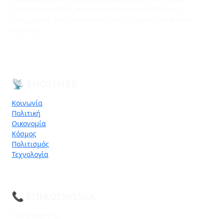
Ειδήσεις με ρυθμό, άποψη και ερευνητικό βλέμμα. Η
ενημέρωση, όπως πρέπει να είναι — άμεση, αξιόπιστη,
αληθινή.
📡 ΕΝΌΤΗΤΕΣ
Κοινωνία
Πολιτική
Οικονομία
Κόσμος
Πολιτισμός
Τεχνολογία
📞 ΕΠΙΚΟΙΝΩΝΊΑ
info@aegeo.gr