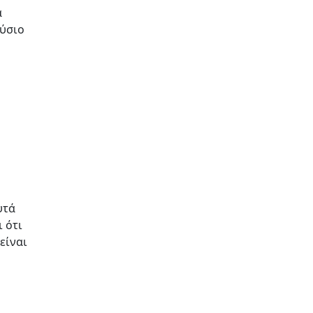
α
ούσιο
υτά
 ότι
είναι