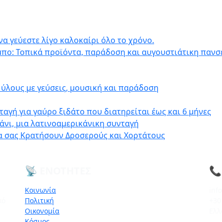
να γεύεστε λίγο καλοκαίρι όλο το χρόνο.
μπο: Τοπικά προϊόντα, παράδοση και αυγουστιάτικη πανσ
ύλους με γεύσεις, μουσική και παράδοση
αγή για γαύρο ξιδάτο που διατηρείται έως και 6 μήνες
άνι, μια λατινοαμερικάνικη συνταγή
θα σας Κρατήσουν Δροσερούς και Χορτάτους
📡 ΕΝΌΤΗΤΕΣ
📞
Κοινωνία
inf
κό
Πολιτική
+30
Οικονομία
Ελλ
Κόσμος