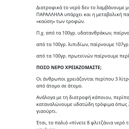
Διατροφικά το νερό δεν το λαμβάνουμε μ
ΠΑΡΑΛΛΗΛΑ υπάρχει και η μεταβολική πα
«καύση» των τροφών.
Π.χ. από τα 100γρ. υδατανθράκων, παίρν
από τα 100γρ. λιπιδίων, παίρνουμε 107γρ
από τα 100γρ. πρωτεϊνών παίρνουμε περ
ΠΟΣΟ ΝΕΡΟ ΧΡΕΙΑΖΟΜΑΣΤΕ;
Οι άνθρωποι χρειάζονται περίπου 3 λίτρ
από άτομο σε άτομο.
Ανάλογα με τη διατροφή κάποιου, περίπο
καταναλώνουμε υδατώδη τρόφιμα όπως λ
γιαούρτι.
Έτσι, το παλιό «πίνετε 8 φλιτζάνια νερό