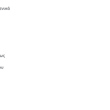
ενικά
έως
ου