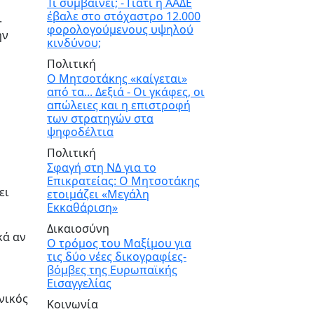
Τι συμβαίνει; - Γιατί η ΑΑΔΕ
έβαλε στο στόχαστρο 12.000
.
φορολογούμενους υψηλού
ην
κινδύνου;
Πολιτική
Ο Μητσοτάκης «καίγεται»
από τα... Δεξιά - Οι γκάφες, οι
απώλειες και η επιστροφή
των στρατηγών στα
ψηφοδέλτια
Πολιτική
Σφαγή στη ΝΔ για το
Επικρατείας: Ο Μητσοτάκης
ει
ετοιμάζει «Μεγάλη
Εκκαθάριση»
Δικαιοσύνη
κά αν
Ο τρόμος του Μαξίμου για
τις δύο νέες δικογραφίες-
βόμβες της Ευρωπαϊκής
Εισαγγελίας
νικός
Κοινωνία