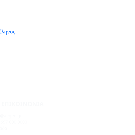
έληνος
 ΕΠΙΚΟΙΝΩΝΊΑ
o@aegeo.gr
 697 000 0000
άδα