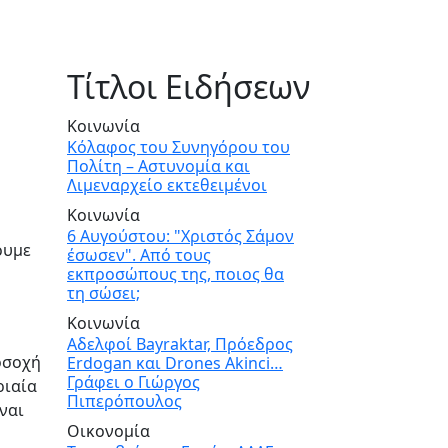
Τίτλοι Ειδήσεων
Κοινωνία
Κόλαφος του Συνηγόρου του
Πολίτη – Αστυνομία και
Λιμεναρχείο εκτεθειμένοι
Κοινωνία
6 Αυγούστου: "Χριστός Σάμον
ουμε
έσωσεν". Από τους
εκπροσώπους της, ποιος θα
τη σώσει;
Κοινωνία
Αδελφοί Bayraktar, Πρόεδρος
οσοχή
Erdogan και Drones Akinci…
Γράφει ο Γιώργος
ριαία
Πιπερόπουλος
ναι
Οικονομία