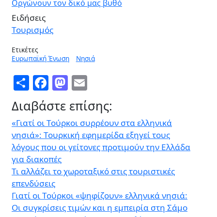
Οργώνουν τον δικό μας βυθό
Ειδήσεις
Τουρισμός
Ετικέτες
Ευρωπαϊκή Ένωση
Νησιά
Share
Facebook
Mastodon
Email
Διαβάστε επίσης:
«Γιατί οι Τούρκοι συρρέουν στα ελληνικά
νησιά»: Τουρκική εφημερίδα εξηγεί τους
λόγους που οι γείτονες προτιμούν την Ελλάδα
για διακοπές
Τι αλλάζει το χωροταξικό στις τουριστικές
επενδύσεις
Γιατί οι Τούρκοι «ψηφίζουν» ελληνικά νησιά:
Οι συγκρίσεις τιμών και η εμπειρία στη Σάμο