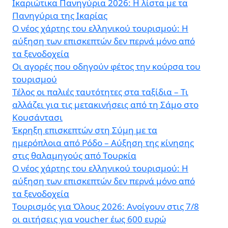
Ικαριώτικα Πανηγύρια 2026: Η λίστα με τα
Πανηγύρια της Ικαρίας
Ο νέος χάρτης του ελληνικού τουρισμού: Η
αύξηση των επισκεπτών δεν περνά μόνο από
τα ξενοδοχεία
Οι αγορές που οδηγούν φέτος την κούρσα του
τουρισμού
Τέλος οι παλιές ταυτότητες στα ταξίδια – Τι
αλλάζει για τις μετακινήσεις από τη Σάμο στο
Κουσάντασι
Έκρηξη επισκεπτών στη Σύμη με τα
ημερόπλοια από Ρόδο – Αύξηση της κίνησης
στις θαλαμηγούς από Τουρκία
Ο νέος χάρτης του ελληνικού τουρισμού: Η
αύξηση των επισκεπτών δεν περνά μόνο από
τα ξενοδοχεία
Τουρισμός για Όλους 2026: Ανοίγουν στις 7/8
οι αιτήσεις για voucher έως 600 ευρώ