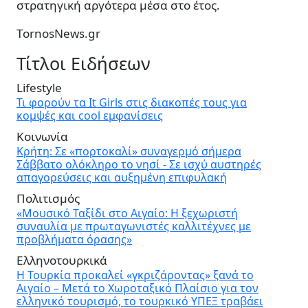
στρατηγική αργότερα μέσα στο έτος.
TornosNews.gr
Τίτλοι Ειδήσεων
Lifestyle
Τι φορούν τα It Girls στις διακοπές τους για
κομψές και cool εμφανίσεις
Κοινωνία
Κρήτη: Σε «πορτοκαλί» συναγερμό σήμερα
Σάββατο ολόκληρο το νησί - Σε ισχύ αυστηρές
απαγορεύσεις και αυξημένη επιφυλακή
Πολιτισμός
«Μουσικό Ταξίδι στο Αιγαίο: Η ξεχωριστή
συναυλία με πρωταγωνιστές καλλιτέχνες με
προβλήματα όρασης»
Ελληνοτουρκικά
Η Τουρκία προκαλεί «γκριζάροντας» ξανά το
Αιγαίο – Μετά το Χωροταξικό Πλαίσιο για τον
ελληνικό τουρισμό, το τουρκικό ΥΠΕΞ τραβάει