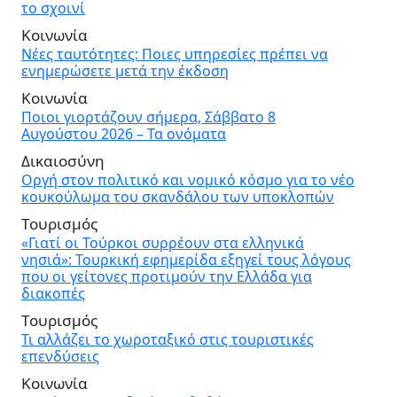
το σχοινί
Κοινωνία
Νέες ταυτότητες: Ποιες υπηρεσίες πρέπει να
ενημερώσετε μετά την έκδοση
Κοινωνία
Ποιοι γιορτάζουν σήμερα, Σάββατο 8
Αυγούστου 2026 – Τα ονόματα
Δικαιοσύνη
Οργή στον πολιτικό και νομικό κόσμο για το νέο
κουκούλωμα του σκανδάλου των υποκλοπών
Τουρισμός
«Γιατί οι Τούρκοι συρρέουν στα ελληνικά
νησιά»: Τουρκική εφημερίδα εξηγεί τους λόγους
που οι γείτονες προτιμούν την Ελλάδα για
διακοπές
Τουρισμός
Τι αλλάζει το χωροταξικό στις τουριστικές
επενδύσεις
Κοινωνία