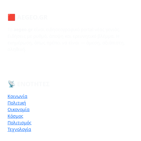
🟥 AEGEO.GR
Το
aegeo.gr
είναι ειδησεογραφικό portal νέας γενιάς.
Ειδήσεις με ρυθμό, άποψη και ερευνητικό βλέμμα. Η
ενημέρωση, όπως πρέπει να είναι — άμεση, αξιόπιστη,
αληθινή.
📡 ΕΝΌΤΗΤΕΣ
Κοινωνία
Πολιτική
Οικονομία
Κόσμος
Πολιτισμός
Τεχνολογία