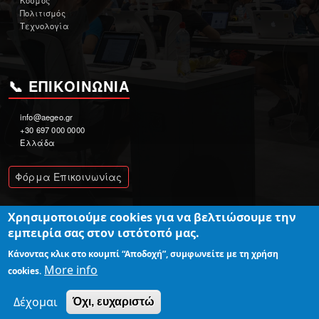
Κόσμος
Πολιτισμός
Τεχνολογία
📞 ΕΠΙΚΟΙΝΩΝΊΑ
info@aegeo.gr
+30 697 000 0000
Ελλάδα
Φόρμα Επικοινωνίας
Χρησιμοποιούμε cookies για να βελτιώσουμε την
εμπειρία σας στον ιστότοπό μας.
© 2025
AEGEO.GR
— Ειδήσεις με παλμό.
Ανάπτυξη:
Driver of Samos
Κάνοντας κλικ στο κουμπί “Αποδοχή”, συμφωνείτε με τη χρήση
More info
cookies.
Δέχομαι
Όχι, ευχαριστώ