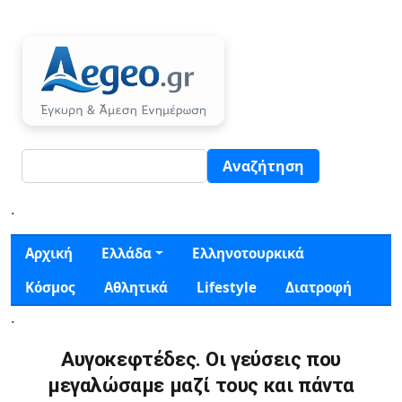
Παράκαμψη προς το κυρίως περιεχόμενο
Αναζήτηση
.
Κεντρική πλοήγηση
Αρχική
Ελλάδα
Ελληνοτουρκικά
Κόσμος
Αθλητικά
Lifestyle
Διατροφή
.
Αυγοκεφτέδες. Οι γεύσεις που
μεγαλώσαμε μαζί τους και πάντα