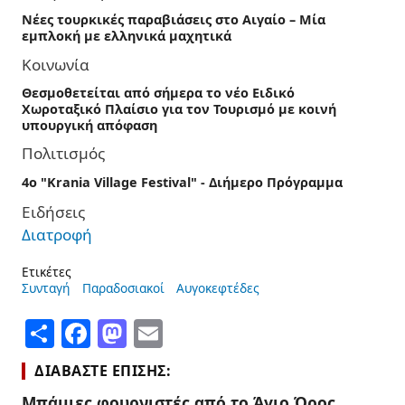
Νέες τουρκικές παραβιάσεις στο Αιγαίο – Μία
εμπλοκή με ελληνικά μαχητικά
Κοινωνία
Θεσμοθετείται από σήμερα το νέο Ειδικό
Χωροταξικό Πλαίσιο για τον Τουρισμό με κοινή
υπουργική απόφαση
Πολιτισμός
4ο "Krania Village Festival" - Διήμερο Πρόγραμμα
Ειδήσεις
Διατροφή
Ετικέτες
Συνταγή
Παραδοσιακοί
Αυγοκεφτέδες
Share
Facebook
Mastodon
Email
ΔΙΑΒΆΣΤΕ ΕΠΊΣΗΣ:
Μπάμιες φουρνιστές από το Άγιο Όρος