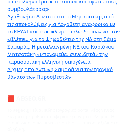
«παράλληλο Γραφείο Τύπου» και «φυτευτούς
συμβουλάτορες»
Αγαθονήσι: Δεν πτοείται ο Μητσοτάκης από
τις αποκαλύψεις για Λογοθέτη αναφορικά με
το ΚΕΥΑΤ και το κύκλωμα πολεοδομιών και τον
«βλέπει» για το ψηφοδέλτιο της ΝΔ στη Σάμο
Σαμαράς: Η μεταλλαγμένη ΝΔ του Κυριάκου
Μητσοτάκη «υπονομεύει συνειδητά» την
παραδοσιακή ελληνική οικογένεια
Αιχμές από Αντώνη Σαμαρά για τον τραγικό
θάνατο των Πυροσβεστών
🟥 AEGEO.GR
Το
aegeo.gr
είναι ειδησεογραφικό portal νέας γενιάς.
Ειδήσεις με ρυθμό, άποψη και ερευνητικό βλέμμα. Η
ενημέρωση, όπως πρέπει να είναι — άμεση, αξιόπιστη,
αληθινή.