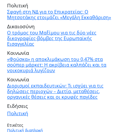
Πολιτική
Σφαγή στη ΝΔ για το Επικρατείας: Ο
Μητσοτάκης ετοιμάζει «Μεγάλη Εκκαθάριση»
Δικαιοσύνη
Ο τρόμος του Μαξίμου για τις δύο νέες
δικογραφίες-βόμβες της Ευρωπαϊκής
Εισαγγελίας
Κοινωνία
«Φούσκα» η αποκλιμάκωση του 0,47% στα
σούπερ μάρκετ: Η ακρίβεια καλπάζει και τα
νοικοκυριά λυγίζουν
Κοινωνία
Διορισμοί εκπαιδευτικών: Τι ισχύει για τις
δηλώσεις περιοχών – Διετία, μεταθέσεις,
οργανικές θέσεις και οι κρυφές παγίδες
Ειδήσεις
Πολιτική
Ετικέτες
Πολιτική διαπλοκή