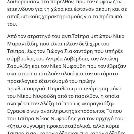
λοιδορούσαν στο παρελθόν, που τον εµφάνιζαν
επικίνδυνο για τη χώρα και έφταναν ακόµη και σε
απαξιωτικούς χαρακτηρισµούς για το πρόσωπό
του.
Από τον στρατηγό του αντιΤσίπρα µετώπου Νίκο
Μαραντζίδη, που είναι πλέον δεξί χέρι του
Τσίπρα, έως τον Γιώργο Σιακαντάρη που υπήρξε
σύµβουλος του Αντρέα Λοβέρδου, τον Αντώνη
Σαουλίδη και τον Νίκο Νυφούδη που τον έβριζαν
σκαιότατα αποτελούν υλικό για τον αυτόµατο
προεκλογικό εξευτελισµό του πρώην
πρωθυπουργού. Παραθέτω µια ανάρτηση µόνο
του Νίκου Νυφούδη από το παρελθόν, η οποία
αναφέρει τον Αλέξη Τσίπρα ως «καραγκιόζη».
Εγραφε ο νυν αναπληρωτής εκπρόσωπος Τύπου
του Τσίπρα Νίκος Νυφούδης για τον αρχηγό του:
«ζητώ συγνώµη προκαταταβολικά, αλλά κύριε
Τσίπρα είσαι καραγκιόζης και πιο καραγκιόζηδες