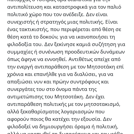
αντιπολίτευση και καταστροφικά για τον παλιό
πολιτικό χώρο που τον ανέδειξε. ∆εν είναι
συνεχιστής ή στρατηγός µιας πολιτικής. Είναι
ένας τακτικιστής, που περιφέρεται από θέση σε
θέση κατά το δοκούν, για να ικανοποιήσει τη
φιλοδοξία του. ∆εν ξεκίνησε καµιά συζήτηση για
συµµαχίες ή συνένωση προοδευτικών δυνάµεων
όπως άφηνε να εννοηθεί. Αντιθέτως απείχε από
την ενεργή αντιπαράθεση µε τον Μητσοτάκη επί
χρόνια και επανήλθε για να διαλύσει, για να
απαξιώσει νυν και πρώην συντρόφους και
συνεργάτες του στο όνοµα πάντα της
αντιµετώπισης του Μητσοτάκη. ∆εν έχει
αντιπαράθεση πολιτικής µε τον µητσοτακισµό,
αλλά ξεκαθαρίσµατος λογαριασµών που
αφορούν ποιος θα κατέχει την εξουσία. ∆εν
φιλοδοξεί να δηµιουργήσει όραµα ή πολιτική,
αλλά να καρπωθεί τη δυσαρέσκεια και τον φόβο