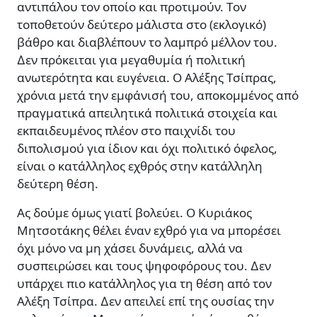
αντιπάλου τον οποίο και προτιµούν. Τον
τοποθετούν δεύτερο µάλιστα στο (εκλογικό)
βάθρο και διαβλέπουν το λαµπρό µέλλον του.
∆εν πρόκειται για µεγαθυµία ή πολιτική
ανωτερότητα και ευγένεια. Ο Αλέξης Τσίπρας,
χρόνια µετά την εµφάνισή του, αποκοµµένος από
πραγµατικά απειλητικά πολιτικά στοιχεία και
εκπαιδευµένος πλέον στο παιχνίδι του
διπολισµού για ίδιον και όχι πολιτικό όφελος,
είναι ο κατάλληλος εχθρός στην κατάλληλη
δεύτερη θέση.
Ας δούµε όµως γιατί βολεύει. Ο Κυριάκος
Μητσοτάκης θέλει έναν εχθρό για να µπορέσει
όχι µόνο να µη χάσει δυνάµεις, αλλά να
συσπειρώσει και τους ψηφοφόρους του. ∆εν
υπάρχει πιο κατάλληλος για τη θέση από τον
Αλέξη Τσίπρα. ∆εν απειλεί επί της ουσίας την