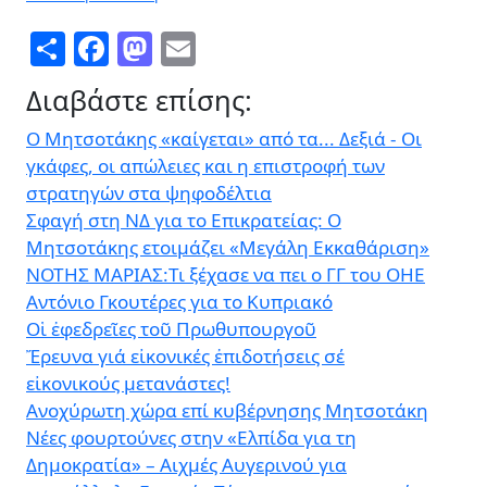
Share
Facebook
Mastodon
Email
Διαβάστε επίσης:
Ο Μητσοτάκης «καίγεται» από τα... Δεξιά - Οι
γκάφες, οι απώλειες και η επιστροφή των
στρατηγών στα ψηφοδέλτια
Σφαγή στη ΝΔ για το Επικρατείας: Ο
Μητσοτάκης ετοιμάζει «Μεγάλη Εκκαθάριση»
ΝΟΤΗΣ ΜΑΡΙΑΣ:Τι ξέχασε να πει ο ΓΓ του ΟΗΕ
Αντόνιο Γκουτέρες για το Κυπριακό
Οἱ ἐφεδρεῖες τοῦ Πρωθυπουργοῦ
Ἔρευνα γιά εἰκονικές ἐπιδοτήσεις σέ
εἰκονικούς μετανάστες!
Ανοχύρωτη χώρα επί κυβέρνησης Μητσοτάκη
Νέες φουρτούνες στην «Ελπίδα για τη
Δημοκρατία» – Αιχμές Αυγερινού για