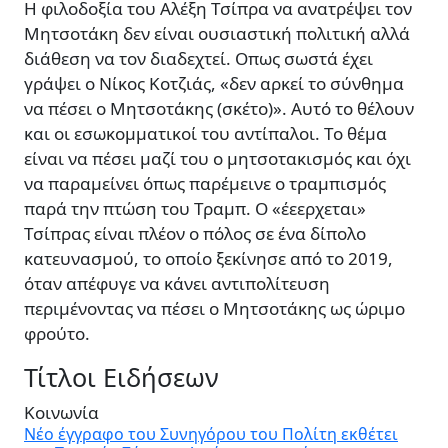
Η φιλοδοξία του Αλέξη Τσίπρα να ανατρέψει τον
Μητσοτάκη δεν είναι ουσιαστική πολιτική αλλά
διάθεση να τον διαδεχτεί. Οπως σωστά έχει
γράψει ο Νίκος Κοτζιάς, «δεν αρκεί το σύνθηµα
να πέσει ο Μητσοτάκης (σκέτο)». Αυτό το θέλουν
και οι εσωκοµµατικοί του αντίπαλοι. Το θέµα
είναι να πέσει µαζί του ο µητσοτακισµός και όχι
να παραµείνει όπως παρέµεινε ο τραµπισµός
παρά την πτώση του Τραµπ. Ο «έεερχεται»
Τσίπρας είναι πλέον ο πόλος σε ένα δίπολο
κατευνασµού, το οποίο ξεκίνησε από το 2019,
όταν απέφυγε να κάνει αντιπολίτευση
περιµένοντας να πέσει ο Μητσοτάκης ως ώριµο
φρούτο.
Τίτλοι Ειδήσεων
Κοινωνία
Νέο έγγραφο του Συνηγόρου του Πολίτη εκθέτει