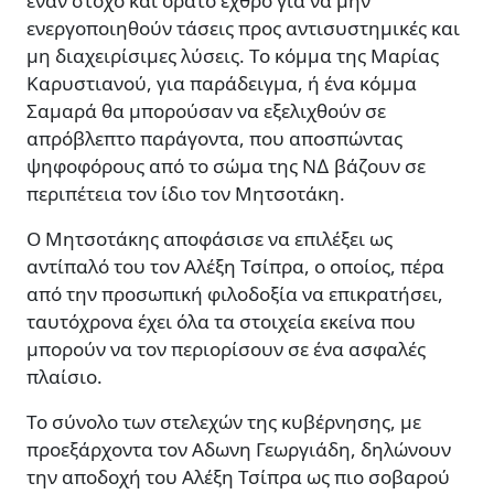
έναν στόχο και ορατό εχθρό για να µην
ενεργοποιηθούν τάσεις προς αντισυστηµικές και
µη διαχειρίσιµες λύσεις. Το κόµµα της Μαρίας
Καρυστιανού, για παράδειγµα, ή ένα κόµµα
Σαµαρά θα µπορούσαν να εξελιχθούν σε
απρόβλεπτο παράγοντα, που αποσπώντας
ψηφοφόρους από το σώµα της Ν∆ βάζουν σε
περιπέτεια τον ίδιο τον Μητσοτάκη.
Ο Μητσοτάκης αποφάσισε να επιλέξει ως
αντίπαλό του τον Αλέξη Τσίπρα, ο οποίος, πέρα
από την προσωπική φιλοδοξία να επικρατήσει,
ταυτόχρονα έχει όλα τα στοιχεία εκείνα που
µπορούν να τον περιορίσουν σε ένα ασφαλές
πλαίσιο.
Το σύνολο των στελεχών της κυβέρνησης, µε
προεξάρχοντα τον Αδωνη Γεωργιάδη, δηλώνουν
την αποδοχή του Αλέξη Τσίπρα ως πιο σοβαρού