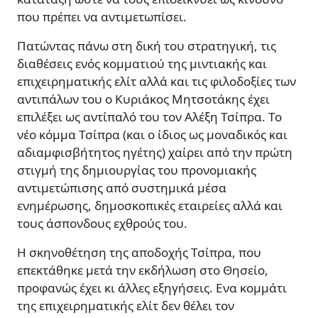
που πρέπει να αντιµετωπίσει.
Πατώντας πάνω στη δική του στρατηγική, τις
διαθέσεις ενός κοµµατιού της µιντιακής και
επιχειρηµατικής ελίτ αλλά και τις φιλοδοξίες των
αντιπάλων του ο Κυριάκος Μητσοτάκης έχει
επιλέξει ως αντίπαλό του τον Αλέξη Τσίπρα. Το
νέο κόµµα Τσίπρα (και ο ίδιος ως µοναδικός και
αδιαµφισβήτητος ηγέτης) χαίρει από την πρώτη
στιγµή της δηµιουργίας του προνοµιακής
αντιµετώπισης από συστηµικά µέσα
ενηµέρωσης, δηµοσκοπικές εταιρείες αλλά και
τους άσπονδους εχθρούς του.
Η σκηνοθέτηση της αποδοχής Τσίπρα, που
επεκτάθηκε µετά την εκδήλωση στο Θησείο,
προφανώς έχει κι άλλες εξηγήσεις. Ενα κοµµάτι
της επιχειρηµατικής ελίτ δεν θέλει τον