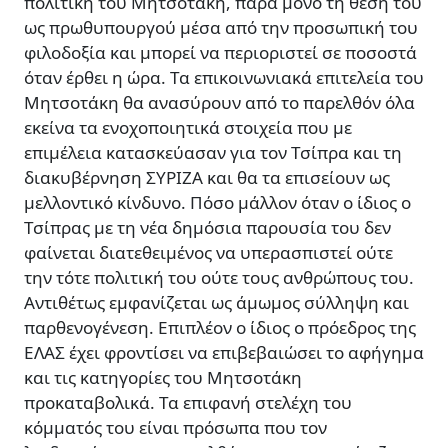
πολιτική του Μητσοτάκη, παρά µόνο τη θέση του
ως πρωθυπουργού µέσα από την προσωπική του
φιλοδοξία και µπορεί να περιοριστεί σε ποσοστά
όταν έρθει η ώρα. Τα επικοινωνιακά επιτελεία του
Μητσοτάκη θα ανασύρουν από το παρελθόν όλα
εκείνα τα ενοχοποιητικά στοιχεία που µε
επιµέλεια κατασκεύασαν για τον Τσίπρα και τη
διακυβέρνηση ΣΥΡΙΖΑ και θα τα επισείουν ως
µελλοντικό κίνδυνο. Πόσο µάλλον όταν ο ίδιος ο
Τσίπρας µε τη νέα δηµόσια παρουσία του δεν
φαίνεται διατεθειµένος να υπερασπιστεί ούτε
την τότε πολιτική του ούτε τους ανθρώπους του.
Αντιθέτως εµφανίζεται ως άµωµος σύλληψη και
παρθενογένεση. Επιπλέον ο ίδιος ο πρόεδρος της
ΕΛΑΣ έχει φροντίσει να επιβεβαιώσει το αφήγηµα
και τις κατηγορίες του Μητσοτάκη
προκαταβολικά. Τα επιφανή στελέχη του
κόµµατός του είναι πρόσωπα που τον