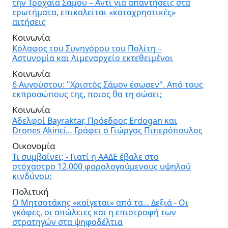
την Τροχαία Σάμου – Αντί για απαντήσεις στα
ερωτήματα, επικαλείται «καταχρηστικές»
αιτήσεις
Κοινωνία
Κόλαφος του Συνηγόρου του Πολίτη –
Αστυνομία και Λιμεναρχείο εκτεθειμένοι
Κοινωνία
6 Αυγούστου: "Χριστός Σάμον έσωσεν". Από τους
εκπροσώπους της, ποιος θα τη σώσει;
Κοινωνία
Αδελφοί Bayraktar, Πρόεδρος Erdogan και
Drones Akinci… Γράφει ο Γιώργος Πιπερόπουλος
Οικονομία
Τι συμβαίνει; - Γιατί η ΑΑΔΕ έβαλε στο
στόχαστρο 12.000 φορολογούμενους υψηλού
κινδύνου;
Πολιτική
Ο Μητσοτάκης «καίγεται» από τα... Δεξιά - Οι
γκάφες, οι απώλειες και η επιστροφή των
στρατηγών στα ψηφοδέλτια