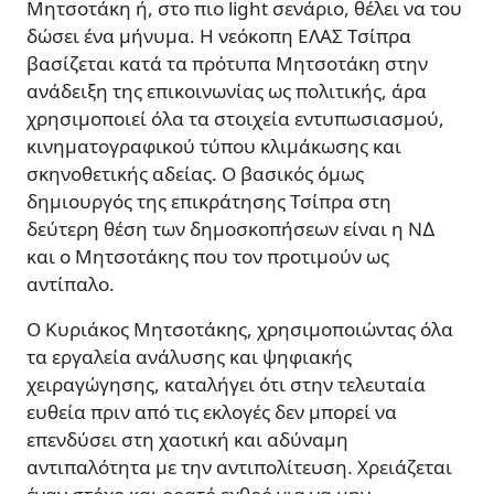
Μητσοτάκη ή, στο πιο light σενάριο, θέλει να του
δώσει ένα µήνυµα. Η νεόκοπη ΕΛΑΣ Τσίπρα
βασίζεται κατά τα πρότυπα Μητσοτάκη στην
ανάδειξη της επικοινωνίας ως πολιτικής, άρα
χρησιµοποιεί όλα τα στοιχεία εντυπωσιασµού,
κινηµατογραφικού τύπου κλιµάκωσης και
σκηνοθετικής αδείας. Ο βασικός όµως
δηµιουργός της επικράτησης Τσίπρα στη
δεύτερη θέση των δηµοσκοπήσεων είναι η Ν∆
και ο Μητσοτάκης που τον προτιµούν ως
αντίπαλο.
Ο Κυριάκος Μητσοτάκης, χρησιµοποιώντας όλα
τα εργαλεία ανάλυσης και ψηφιακής
χειραγώγησης, καταλήγει ότι στην τελευταία
ευθεία πριν από τις εκλογές δεν µπορεί να
επενδύσει στη χαοτική και αδύναµη
αντιπαλότητα µε την αντιπολίτευση. Χρειάζεται