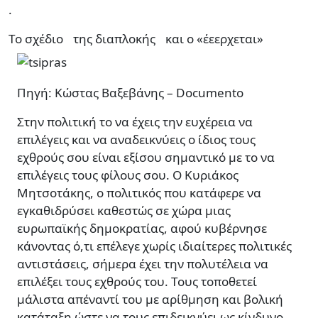
.
Το σχέδιο της διαπλοκής και ο «έεερχεται»
Πηγή: Κώστας Βαξεβάνης – Documento
Στην πολιτική το να έχεις την ευχέρεια να
επιλέγεις και να αναδεικνύεις ο ίδιος τους
εχθρούς σου είναι εξίσου σηµαντικό µε το να
επιλέγεις τους φίλους σου. Ο Κυριάκος
Μητσοτάκης, ο πολιτικός που κατάφερε να
εγκαθιδρύσει καθεστώς σε χώρα µιας
ευρωπαϊκής δηµοκρατίας, αφού κυβέρνησε
κάνοντας ό,τι επέλεγε χωρίς ιδιαίτερες πολιτικές
αντιστάσεις, σήµερα έχει την πολυτέλεια να
επιλέξει τους εχθρούς του. Τους τοποθετεί
µάλιστα απέναντί του µε αρίθµηση και βολική
κατάταξη ώστε να τους επιδεικνύει ως κίνδυνο