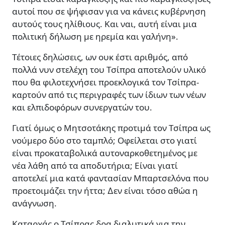
αυτοί που σε ψήφισαν για να κάνεις κυβέρνηση
αυτούς τους ηλίθιους. Και ναι, αυτή είναι µια
πολιτική δήλωση µε ηρεµία και γαλήνη».
Τέτοιες δηλώσεις, ων ουκ έστι αριθµός, από
πολλά νυν στελέχη του Τσίπρα αποτελούν υλικό
που θα φιλοτεχνήσει προεκλογικά τον Τσίπρα-
καρτούν από τις περιγραφές των ίδιων των νέων
και ελπιδοφόρων συνεργατών του.
Γιατί όµως ο Μητσοτάκης προτιµά τον Τσίπρα ως
νούµερο δύο στο ταµπλό; Οφείλεται στο γιατί
είναι προκαταβολικά αυτοναρκοθετηµένος µε
νέα λάθη από τα αποδυτήρια; Είναι γιατί
αποτελεί µια κατά φαντασίαν Μπαρτσελόνα που
προετοιµάζει την ήττα; ∆εν είναι τόσο αθώα η
ανάγνωση.
Καταρχάς ο Τσίπρας δρα διαλυτικά για την