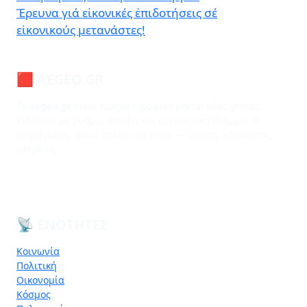
Ἔρευνα γιά εἰκονικές ἐπιδοτήσεις σέ
εἰκονικούς μετανάστες!
🟥 AEGEO.GR
Το
aegeo.gr
είναι ειδησεογραφικό portal νέας γενιάς.
Ειδήσεις με ρυθμό, άποψη και ερευνητικό βλέμμα. Η
ενημέρωση, όπως πρέπει να είναι — άμεση, αξιόπιστη,
αληθινή.
📡 ΕΝΌΤΗΤΕΣ
Κοινωνία
Πολιτική
Οικονομία
Κόσμος