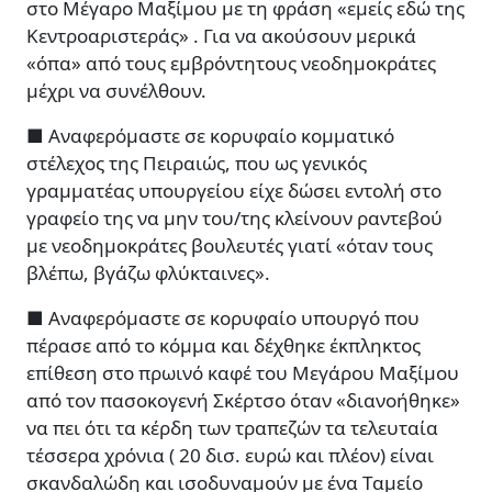
στο Μέγαρο Μαξίμου με τη φράση «εμείς εδώ της
Κεντροαριστεράς» . Για να ακούσουν μερικά
«όπα» από τους εμβρόντητους νεοδημοκράτες
μέχρι να συνέλθουν.
■ Αναφερόμαστε σε κορυφαίο κομματικό
στέλεχος της Πειραιώς, που ως γενικός
γραμματέας υπουργείου είχε δώσει εντολή στο
γραφείο της να μην του/της κλείνουν ραντεβού
με νεοδημοκράτες βουλευτές γιατί «όταν τους
βλέπω, βγάζω φλύκταινες».
■ Αναφερόμαστε σε κορυφαίο υπουργό που
πέρασε από το κόμμα και δέχθηκε έκπληκτος
επίθεση στο πρωινό καφέ του Μεγάρου Μαξίμου
από τον πασοκογενή Σκέρτσο όταν «διανοήθηκε»
να πει ότι τα κέρδη των τραπεζών τα τελευταία
τέσσερα χρόνια ( 20 δισ. ευρώ και πλέον) είναι
σκανδαλώδη και ισοδυναμούν με ένα Ταμείο