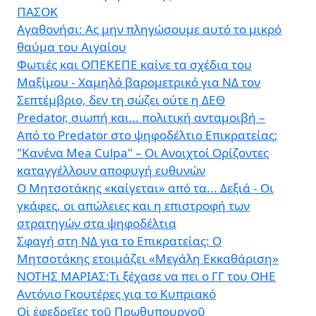
ΠΑΣΟΚ
Αγαθονήσι: Ας μην πληγώσουμε αυτό το μικρό
θαύμα του Αιγαίου
Φωτιές και ΟΠΕΚΕΠΕ καίνε τα σχέδια του
Μαξίμου - Χαμηλό βαρομετρικό για ΝΔ τον
Σεπτέμβριο, δεν τη σώζει ούτε η ΔΕΘ
Predator, σιωπή και… πολιτική ανταμοιβή –
Από το Predator στο ψηφοδέλτιο Επικρατείας;
"Κανένα Mea Culpa" – Οι Ανοιχτοί Ορίζοντες
καταγγέλλουν αποφυγή ευθυνών
Ο Μητσοτάκης «καίγεται» από τα... Δεξιά - Οι
γκάφες, οι απώλειες και η επιστροφή των
στρατηγών στα ψηφοδέλτια
Σφαγή στη ΝΔ για το Επικρατείας: Ο
Μητσοτάκης ετοιμάζει «Μεγάλη Εκκαθάριση»
ΝΟΤΗΣ ΜΑΡΙΑΣ:Τι ξέχασε να πει ο ΓΓ του ΟΗΕ
Αντόνιο Γκουτέρες για το Κυπριακό
Οἱ ἐφεδρεῖες τοῦ Πρωθυπουργοῦ