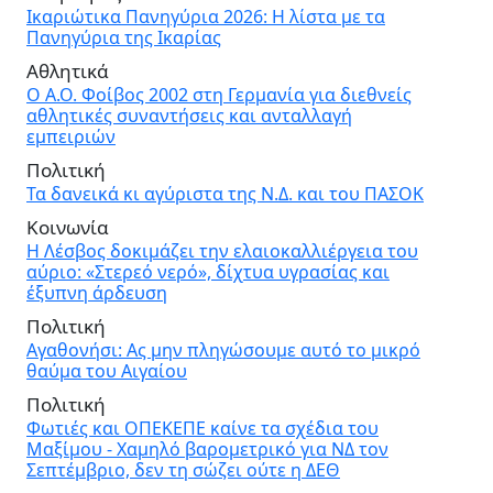
Ικαριώτικα Πανηγύρια 2026: Η λίστα με τα
Πανηγύρια της Ικαρίας
Αθλητικά
Ο Α.Ο. Φοίβος 2002 στη Γερμανία για διεθνείς
αθλητικές συναντήσεις και ανταλλαγή
εμπειριών
Πολιτική
Τα δανεικά κι αγύριστα της Ν.Δ. και του ΠΑΣΟΚ
Κοινωνία
Η Λέσβος δοκιμάζει την ελαιοκαλλιέργεια του
αύριο: «Στερεό νερό», δίχτυα υγρασίας και
έξυπνη άρδευση
Πολιτική
Αγαθονήσι: Ας μην πληγώσουμε αυτό το μικρό
θαύμα του Αιγαίου
Πολιτική
Φωτιές και ΟΠΕΚΕΠΕ καίνε τα σχέδια του
Μαξίμου - Χαμηλό βαρομετρικό για ΝΔ τον
Σεπτέμβριο, δεν τη σώζει ούτε η ΔΕΘ