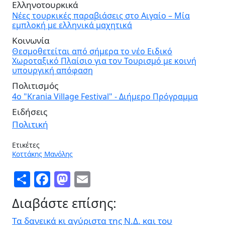
Ελληνοτουρκικά
Νέες τουρκικές παραβιάσεις στο Αιγαίο – Μία
εμπλοκή με ελληνικά μαχητικά
Κοινωνία
Θεσμοθετείται από σήμερα το νέο Ειδικό
Χωροταξικό Πλαίσιο για τον Τουρισμό με κοινή
υπουργική απόφαση
Πολιτισμός
4ο "Krania Village Festival" - Διήμερο Πρόγραμμα
Ειδήσεις
Πολιτική
Ετικέτες
Κοττάκης Μανόλης
Share
Facebook
Mastodon
Email
Διαβάστε επίσης:
Τα δανεικά κι αγύριστα της Ν.Δ. και του