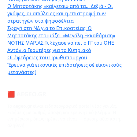
Ο Μητσοτάκης «καίγεται» από τα... Δεξιά - Οι
γκάφες, οι απώλειες και η επιστροφή των
στρατηγών στα ψηφοδέλτια
Σφαγή στη ΝΔ για το Επικρατείας: Ο
Μητσοτάκης ετοιμάζει «Μεγάλη Εκκαθάριση»
ΝΟΤΗΣ ΜΑΡΙΑΣ:Τι ξέχασε να πει ο ΓΓ του ΟΗΕ
Αντόνιο Γκουτέρες για το Κυπριακό
Οἱ ἐφεδρεῖες τοῦ Πρωθυπουργοῦ
Ἔρευνα γιά εἰκονικές ἐπιδοτήσεις σέ εἰκονικούς
μετανάστες!
🟥 AEGEO.GR
Το
aegeo.gr
είναι ειδησεογραφικό portal νέας γενιάς.
Ειδήσεις με ρυθμό, άποψη και ερευνητικό βλέμμα. Η
ενημέρωση, όπως πρέπει να είναι — άμεση, αξιόπιστη,
αληθινή.