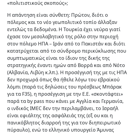
«πολιτιστικούς σκοπούς»;
Η απάντηση είναι σύνθετη: Πρώτον, διότι ο
πόλεμος και το νέο γεωπολιτικό τοπίο άλλαξαν
εντελώς τα δεδομένα. Η Τουρκία έχει νεύρα γιατί
έχασε τον μεσολαβητικό της ρόλο στην περιοχή
στον πόλεμο ΗΠΑ – Ιράν από το Πακιστάν και διότι
κατατρύχεται από το σύνδρομο περικύκλωσης που
συμπτωματικώς είναι το ίδιον της δικής της
στρατηγικής έναντι ημών από Βορρά και από Νότο
(Αλβανία, Λιβύη κ.λπ.). Η προσέγγισή της με τις ΗΠΑ
δεν προχωρά όπως θα ήθελε λόγω του εβραϊκού
λόμπι (παρά τις δηλώσεις του πρέσβεως Μπάρακ
για τα F35), η προσέγγιση με την Ε.Ε. «σκοντάφτει»
παρά τα by pass που κάνει με Αγγλία και Γερμανία,
ο ινδικός IMEC δεν την περιλαμβάνει, το Ισραήλ
είναι εφιάλτης της ασφάλειάς της (εξ ου και η
πανικόβλητος διαρροή της για τον διηπειρωτικό
πύραυλο), ενώ το ελληνικό υπουργείο Άμυνας