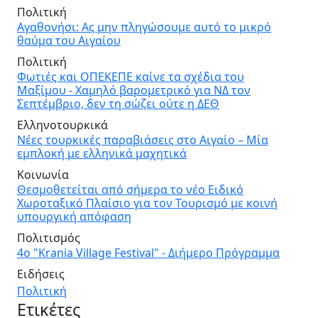
Πολιτική
Αγαθονήσι: Ας μην πληγώσουμε αυτό το μικρό
θαύμα του Αιγαίου
Πολιτική
Φωτιές και ΟΠΕΚΕΠΕ καίνε τα σχέδια του
Μαξίμου - Χαμηλό βαρομετρικό για ΝΔ τον
Σεπτέμβριο, δεν τη σώζει ούτε η ΔΕΘ
Ελληνοτουρκικά
Νέες τουρκικές παραβιάσεις στο Αιγαίο – Μία
εμπλοκή με ελληνικά μαχητικά
Κοινωνία
Θεσμοθετείται από σήμερα το νέο Ειδικό
Χωροταξικό Πλαίσιο για τον Τουρισμό με κοινή
υπουργική απόφαση
Πολιτισμός
4ο "Krania Village Festival" - Διήμερο Πρόγραμμα
Ειδήσεις
Πολιτική
Ετικέτες