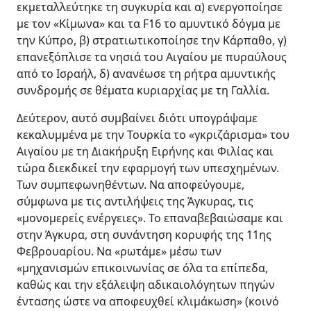
εκμεταλλεύτηκε τη συγκυρία και α) ενεργοποίησε
με τον «Κίμωνα» και τα F16 το αμυντικό δόγμα με
την Κύπρο, β) στρατιωτικοποίησε την Κάρπαθο, γ)
επανεξόπλισε τα νησιά του Αιγαίου με πυραύλους
από το Ισραήλ, δ) ανανέωσε τη ρήτρα αμυντικής
συνδρομής σε θέματα κυριαρχίας με τη Γαλλία.
Δεύτερον, αυτό συμβαίνει διότι υπογράψαμε
κεκαλυμμένα με την Τουρκία το «γκριζάρισμα» του
Αιγαίου με τη Διακήρυξη Ειρήνης και Φιλίας και
τώρα διεκδικεί την εφαρμογή των υπεσχημένων.
Των συμπεφωνηθέντων. Να αποφεύγουμε,
σύμφωνα με τις αντιλήψεις της Άγκυρας, τις
«μονομερείς ενέργειες». Το επαναβεβαιώσαμε και
στην Άγκυρα, στη συνάντηση κορυφής της 11ης
Φεβρουαρίου. Να «ρωτάμε» μέσω των
«μηχανισμών επικοινωνίας σε όλα τα επίπεδα,
καθώς και την εξάλειψη αδικαιολόγητων πηγών
έντασης ώστε να αποφευχθεί κλιμάκωση» (κοινό