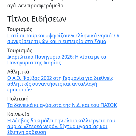
αγά. Δεν προσφερόμεθα.
Τίτλοι Ειδήσεων
Τουρισμός
Γιατί οι Τούρκοι «ψηφίζουν» ελληνικά νησιά: Οι
συγκρίσεις τιμών και η εμπειρία στη Σάμο
Τουρισμός
Ικαριώτικα Πανηγύρια 2026: Η λίστα με τα
Πανηγύρια της Ικαρίας
Αθλητικά
Ο Α.Ο. Φοίβος 2002 στη Γερμανία για διεθνείς
αθλητικές συναντήσεις και ανταλλαγή
εμπειριών
Πολιτική
Τα δανεικά κι αγύριστα της Ν.Δ. και του ΠΑΣΟΚ
Κοινωνία
Η Λέσβος δοκιμάζει την ελαιοκαλλιέργεια του
αύριο: «Στερεό νερό», δίχτυα υγρασίας και
έξυπνη άρδευση