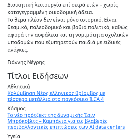
Διοικητική λειτουργία επί σειρά ετών – χωρίς
καταγεγραμμένη οικοδομική άδεια.
Το θέμα πλέον δεν είναι μόνο ιστορικό. Είναι
θεσμικό, πολεοδομικό και βαθιά πολιτικό, καθώς
αφορά την ασφάλεια και τη νομιμότητα σχολικών
υποδομών που εξυπηρετούν παιδιά με ειδικές
ανάγκες.
Γιάννης Νέγρης
Τίτλοι Ειδήσεων
Αθλητικά
Κολύμβηση Νέος ελληνικός θρίαμβος με
τέσσερα μετάλλια στο παγκόσμιο ILCA 4
Κόσμος
Το νέο πρότζεκτ της δυναμικής Έριν
Μπρόκοβιτς – Καμπάνια για τις βλαβερές
περιβαλλοντικές επιπτώσεις των AI data centers
Υγεία