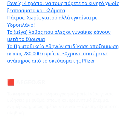
Γονείς: 4 τρόποι να τους πάρετε το κινητό χωρίς
ξεσπάσματα και κλάματα
Πάτμος: Χωρίς γιατρό αλλά εγκαίνια με
Υδροπλάνο!
Το (μέγα) λάθος που όλες οι γυναίκες κάνουν
μετά το ξύρισμα
Το Πρωτοδικείο Αθηνών επιδίκασε αποζημίωση
ύψους 280.000 ευρώ σε 30χρονο που έμεινε
ανάπηρος από το σκεύασμα της Pfizer
🟥 AEGEO.GR
Το
aegeo.gr
είναι ειδησεογραφικό portal νέας γενιάς.
Ειδήσεις με ρυθμό, άποψη και ερευνητικό βλέμμα. Η
ενημέρωση, όπως πρέπει να είναι — άμεση, αξιόπιστη,
αληθινή.