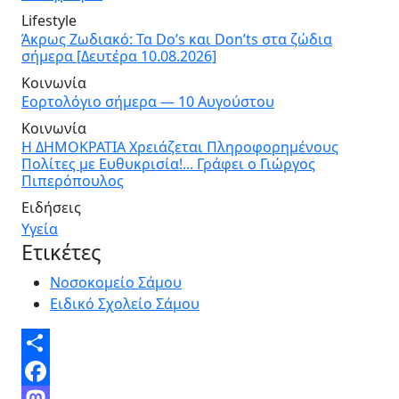
Lifestyle
Άκρως Ζωδιακό: Τα Do’s και Don’ts στα ζώδια
σήμερα [Δευτέρα 10.08.2026]
Κοινωνία
Εορτολόγιο σήμερα — 10 Αυγούστου
Κοινωνία
Η ΔΗΜΟΚΡΑΤΙΑ Χρειάζεται Πληροφορημένους
Πολίτες με Ευθυκρισία!... Γράφει ο Γιώργος
Πιπερόπουλος
Ειδήσεις
Υγεία
Ετικέτες
Νοσοκομείο Σάμου
Ειδικό Σχολείο Σάμου
Share