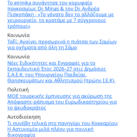
Το eirinika συνάντησε τον κορυφαίο
παγκοσμίως Dr. Minas & τον Dr. Ανδρέα
Πισκοπάκη - «Το γόνατο δεν το αλλάζουμε με
χειρουργείο, το κρατάμε με 7 σύγχρονους
τρόπους»
Κοινωνία
Ταξί: Ανοίγει προσωρινά η πιάτσα των Σαμίων
για οχήματα από όλη τη Σάμο
Κοινωνία
Νέες Ειδικότητες και Εγγραφές για το
Εκπαιδευτικό Έτος 2026–27 στις Δημόσιες
Σ.Α.Ε.Κ. του Υπουργείου Παιδείας,
Θρησκευμάτων και Αθλητισμού (πρώην Ι.Ε.Κ).
Πολιτική
ΜΟΕ τουρκικής έμπνευσης για ακύρωση της
Απόφασης-ράπισμα του Ευρωδικαστηρίου για
το ψευδοκράτος
Αυτοδιοίκηση
Τι συνέβη τελικά στο πανηγύρι του Κοκκαρίου;
Η Αστυνομία μιλά πλέον για ποινική
δικογραφία