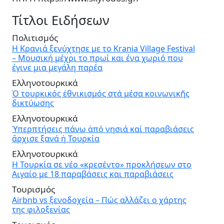
Τίτλοι Ειδήσεων
Πολιτισμός
Η Κρανιά ξενύχτησε με το Krania Village Festival
– Μουσική μέχρι το πρωί και ένα χωριό που
έγινε μια μεγάλη παρέα
Ελληνοτουρκικά
Ὁ τουρκικός ἐθνικισμός στά μέσα κοινωνικῆς
δικτύωσης
Ελληνοτουρκικά
Ὑπερπτήσεις πάνω ἀπό νησιά καί παραβιάσεις
ἄρχισε ξανά ἡ Τουρκία
Ελληνοτουρκικά
Η Τουρκία σε νέο «κρεσέντο» προκλήσεων στο
Αιγαίο με 18 παραβάσεις και παραβιάσεις
Τουρισμός
Airbnb vs ξενοδοχεία – Πώς αλλάζει ο χάρτης
της φιλοξενίας