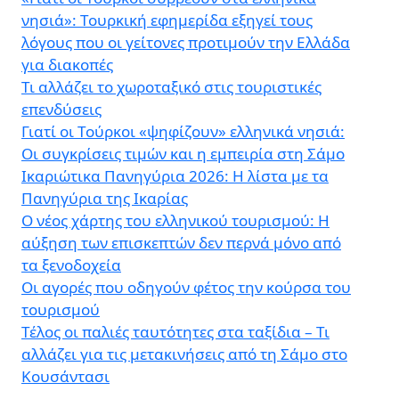
νησιά»: Τουρκική εφημερίδα εξηγεί τους
λόγους που οι γείτονες προτιμούν την Ελλάδα
για διακοπές
Τι αλλάζει το χωροταξικό στις τουριστικές
επενδύσεις
Γιατί οι Τούρκοι «ψηφίζουν» ελληνικά νησιά:
Οι συγκρίσεις τιμών και η εμπειρία στη Σάμο
Ικαριώτικα Πανηγύρια 2026: Η λίστα με τα
Πανηγύρια της Ικαρίας
Ο νέος χάρτης του ελληνικού τουρισμού: Η
αύξηση των επισκεπτών δεν περνά μόνο από
τα ξενοδοχεία
Οι αγορές που οδηγούν φέτος την κούρσα του
τουρισμού
Τέλος οι παλιές ταυτότητες στα ταξίδια – Τι
αλλάζει για τις μετακινήσεις από τη Σάμο στο
Κουσάντασι