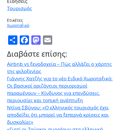
Ειδήσεις
Τουρισμός
Ετικέτες
Χωροταξικό
Share
Facebook
Mastodon
Email
Διαβάστε επίσης:
Airbnb vs ξενοδοχεία – Πώς αλλάζει ο χάρτης
της φιλοξενίας
Γιάννης Χατζής για το νέο Ειδικό Χωροταξικό:
Οι βασικοί οριζόντιοι περιορισμοί
παραμένουν – Κίνδυνος για επενδύσεις,
περιουσίες και τοπική ανάπτυξη
Ντίνα Σβύνου: «Ο ελληνικός τουρισμός έχει
αποδείξει ότι μπορεί να ξεπερνά κρίσεις και
δυσκολίες»
«Γιατί οι Τούρκοι συρρέουν στα ελληνικά