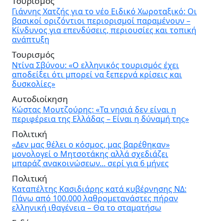
Τουρισμός
Γιάννης Χατζής για το νέο Ειδικό Χωροταξικό: Οι
βασικοί οριζόντιοι περιορισμοί παραμένουν –
Κίνδυνος για επενδύσεις, περιουσίες και τοπική
ανάπτυξη
Τουρισμός
Ντίνα Σβύνου: «Ο ελληνικός τουρισμός έχει
αποδείξει ότι μπορεί να ξεπερνά κρίσεις και
δυσκολίες»
Αυτοδιοίκηση
Κώστας Μουτζούρης: «Τα νησιά δεν είναι η
περιφέρεια της Ελλάδας – Είναι η δύναμή της»
Πολιτική
«Δεν μας θέλει ο κόσμος, μας βαρέθηκαν»
μονολογεί ο Μητσοτάκης αλλά σχεδιάζει
μπαράζ ανακοινώσεων... σερί για 6 μήνες
Πολιτική
Καταπέλτης Κασιδιάρης κατά κυβέρνησης ΝΔ:
Πάνω από 100.000 λαθρομετανάστες πήραν
ελληνική ιθαγένεια – Θα το σταματήσω