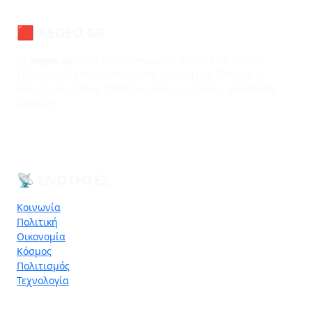
🟥 AEGEO.GR
Το
aegeo.gr
είναι ειδησεογραφικό portal νέας γενιάς.
Ειδήσεις με ρυθμό, άποψη και ερευνητικό βλέμμα. Η
ενημέρωση, όπως πρέπει να είναι — άμεση, αξιόπιστη,
αληθινή.
📡 ΕΝΌΤΗΤΕΣ
Κοινωνία
Πολιτική
Οικονομία
Κόσμος
Πολιτισμός
Τεχνολογία