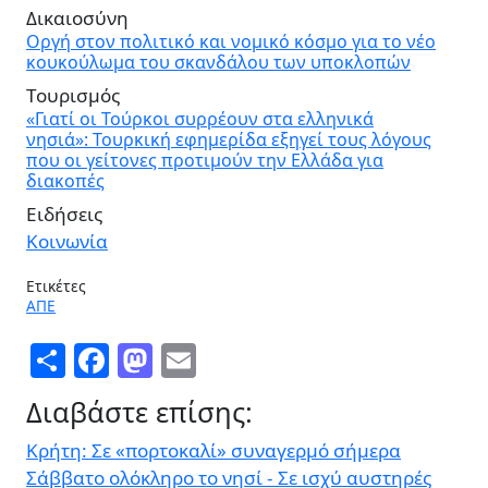
Δικαιοσύνη
Οργή στον πολιτικό και νομικό κόσμο για το νέο
κουκούλωμα του σκανδάλου των υποκλοπών
Τουρισμός
«Γιατί οι Τούρκοι συρρέουν στα ελληνικά
νησιά»: Τουρκική εφημερίδα εξηγεί τους λόγους
που οι γείτονες προτιμούν την Ελλάδα για
διακοπές
Ειδήσεις
Κοινωνία
Ετικέτες
ΑΠΕ
Share
Facebook
Mastodon
Email
Διαβάστε επίσης:
Κρήτη: Σε «πορτοκαλί» συναγερμό σήμερα
Σάββατο ολόκληρο το νησί - Σε ισχύ αυστηρές