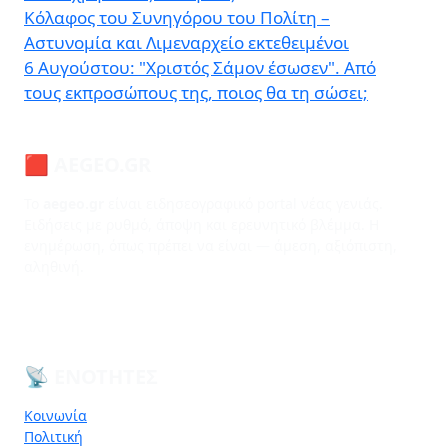
Κόλαφος του Συνηγόρου του Πολίτη –
Αστυνομία και Λιμεναρχείο εκτεθειμένοι
6 Αυγούστου: "Χριστός Σάμον έσωσεν". Από
τους εκπροσώπους της, ποιος θα τη σώσει;
🟥 AEGEO.GR
Το
aegeo.gr
είναι ειδησεογραφικό portal νέας γενιάς.
Ειδήσεις με ρυθμό, άποψη και ερευνητικό βλέμμα. Η
ενημέρωση, όπως πρέπει να είναι — άμεση, αξιόπιστη,
αληθινή.
📡 ΕΝΌΤΗΤΕΣ
Κοινωνία
Πολιτική