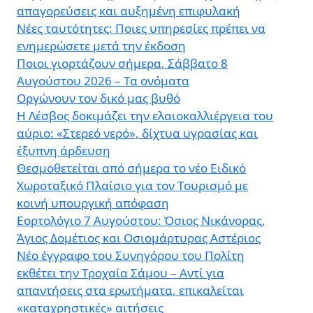
απαγορεύσεις και αυξημένη επιφυλακή
Νέες ταυτότητες: Ποιες υπηρεσίες πρέπει να
ενημερώσετε μετά την έκδοση
Ποιοι γιορτάζουν σήμερα, Σάββατο 8
Αυγούστου 2026 – Τα ονόματα
Οργώνουν τον δικό μας βυθό
Η Λέσβος δοκιμάζει την ελαιοκαλλιέργεια του
αύριο: «Στερεό νερό», δίχτυα υγρασίας και
έξυπνη άρδευση
Θεσμοθετείται από σήμερα το νέο Ειδικό
Χωροταξικό Πλαίσιο για τον Τουρισμό με
κοινή υπουργική απόφαση
Εορτολόγιο 7 Αυγούστου: Όσιος Νικάνορας,
Άγιος Δομέτιος και Οσιομάρτυρας Αστέριος
Νέο έγγραφο του Συνηγόρου του Πολίτη
εκθέτει την Τροχαία Σάμου – Αντί για
απαντήσεις στα ερωτήματα, επικαλείται
«καταχρηστικές» αιτήσεις