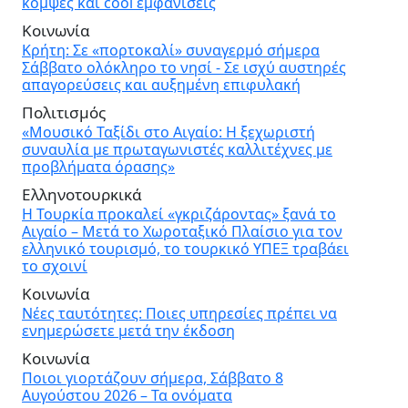
κομψές και cool εμφανίσεις
Κοινωνία
Κρήτη: Σε «πορτοκαλί» συναγερμό σήμερα
Σάββατο ολόκληρο το νησί - Σε ισχύ αυστηρές
απαγορεύσεις και αυξημένη επιφυλακή
Πολιτισμός
«Μουσικό Ταξίδι στο Αιγαίο: Η ξεχωριστή
συναυλία με πρωταγωνιστές καλλιτέχνες με
προβλήματα όρασης»
Ελληνοτουρκικά
Η Τουρκία προκαλεί «γκριζάροντας» ξανά το
Αιγαίο – Μετά το Χωροταξικό Πλαίσιο για τον
ελληνικό τουρισμό, το τουρκικό ΥΠΕΞ τραβάει
το σχοινί
Κοινωνία
Νέες ταυτότητες: Ποιες υπηρεσίες πρέπει να
ενημερώσετε μετά την έκδοση
Κοινωνία
Ποιοι γιορτάζουν σήμερα, Σάββατο 8
Αυγούστου 2026 – Τα ονόματα