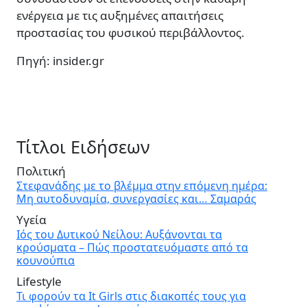
ενέργεια με τις αυξημένες απαιτήσεις
προστασίας του φυσικού περιβάλλοντος.
Πηγή: insider.gr
Τίτλοι Ειδήσεων
Πολιτική
Στεφανάδης με το βλέμμα στην επόμενη ημέρα:
Μη αυτοδυναμία, συνεργασίες και… Σαμαράς
Υγεία
Ιός του Δυτικού Νείλου: Αυξάνονται τα
κρούσματα – Πώς προστατευόμαστε από τα
κουνούπια
Lifestyle
Τι φορούν τα It Girls στις διακοπές τους για