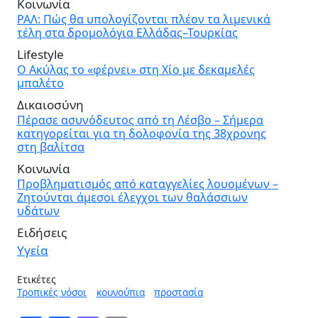
Κοινωνία
ΡΑΛ: Πώς θα υπολογίζονται πλέον τα λιμενικά
τέλη στα δρομολόγια Ελλάδας–Τουρκίας
Lifestyle
Ο Ακύλας το «φέρνει» στη Χίο με δεκαμελές
μπαλέτο
Δικαιοσύνη
Πέρασε ασυνόδευτος από τη Λέσβο – Σήμερα
κατηγορείται για τη δολοφονία της 38χρονης
στη βαλίτσα
Κοινωνία
Προβληματισμός από καταγγελίες λουομένων –
Ζητούνται άμεσοι έλεγχοι των θαλάσσιων
υδάτων
Ειδήσεις
Υγεία
Ετικέτες
Τροπικές νόσοι
κουνούπια
προστασία