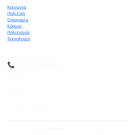
Κοινωνία
Πολιτική
Οικονομία
Κόσμος
Πολιτισμός
Τεχνολογία
📞 ΕΠΙΚΟΙΝΩΝΊΑ
info@aegeo.gr
+30 697 000 0000
Ελλάδα
Φόρμα Επικοινωνίας
© 2025
AEGEO.GR
— Ειδήσεις με παλμό.