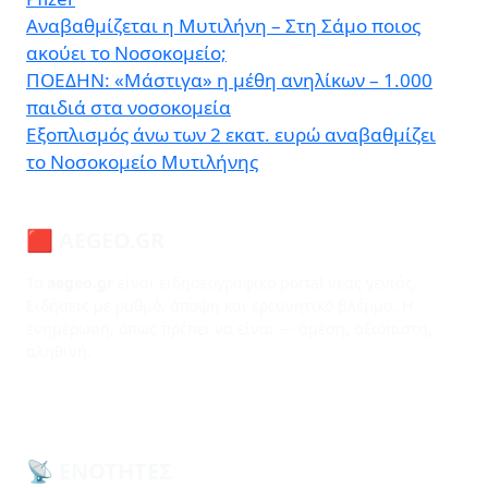
Αναβαθμίζεται η Μυτιλήνη – Στη Σάμο ποιος
ακούει το Νοσοκομείο;
ΠΟΕΔΗΝ: «Μάστιγα» η μέθη ανηλίκων – 1.000
παιδιά στα νοσοκομεία
Εξοπλισμός άνω των 2 εκατ. ευρώ αναβαθμίζει
το Νοσοκομείο Μυτιλήνης
🟥 AEGEO.GR
Το
aegeo.gr
είναι ειδησεογραφικό portal νέας γενιάς.
Ειδήσεις με ρυθμό, άποψη και ερευνητικό βλέμμα. Η
ενημέρωση, όπως πρέπει να είναι — άμεση, αξιόπιστη,
αληθινή.
📡 ΕΝΌΤΗΤΕΣ