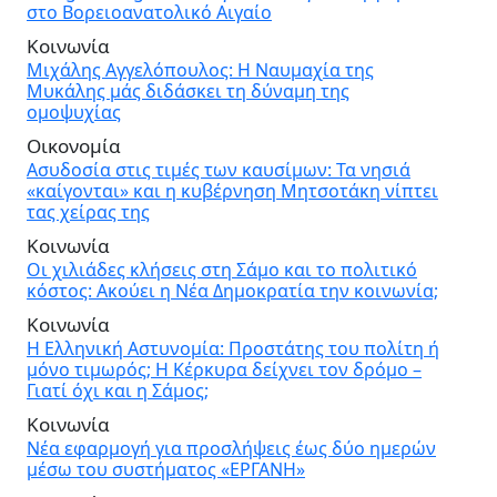
στο Βορειοανατολικό Αιγαίο
Κοινωνία
Μιχάλης Αγγελόπουλος: Η Ναυμαχία της
Μυκάλης μάς διδάσκει τη δύναμη της
ομοψυχίας
Οικονομία
Ασυδοσία στις τιμές των καυσίμων: Τα νησιά
«καίγονται» και η κυβέρνηση Μητσοτάκη νίπτει
τας χείρας της
Κοινωνία
Οι χιλιάδες κλήσεις στη Σάμο και το πολιτικό
κόστος: Ακούει η Νέα Δημοκρατία την κοινωνία;
Κοινωνία
Η Ελληνική Αστυνομία: Προστάτης του πολίτη ή
μόνο τιμωρός; Η Κέρκυρα δείχνει τον δρόμο –
Γιατί όχι και η Σάμος;
Κοινωνία
Νέα εφαρμογή για προσλήψεις έως δύο ημερών
μέσω του συστήματος «ΕΡΓΑΝΗ»