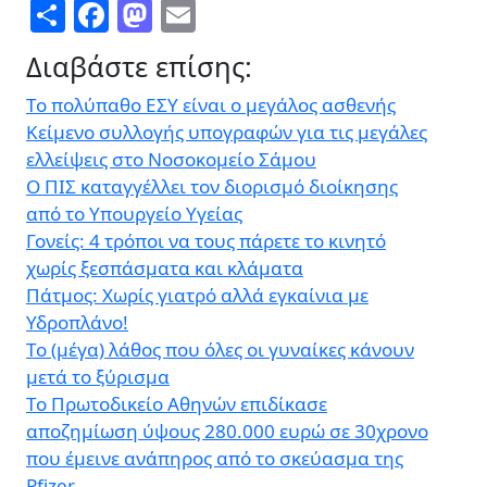
Share
Facebook
Mastodon
Email
Διαβάστε επίσης:
Το πολύπαθο ΕΣΥ είναι ο μεγάλος ασθενής
Κείμενο συλλογής υπογραφών για τις μεγάλες
ελλείψεις στο Νοσοκομείο Σάμου
Ο ΠΙΣ καταγγέλλει τον διορισμό διοίκησης
από το Υπουργείο Υγείας
Γονείς: 4 τρόποι να τους πάρετε το κινητό
χωρίς ξεσπάσματα και κλάματα
Πάτμος: Χωρίς γιατρό αλλά εγκαίνια με
Υδροπλάνο!
Το (μέγα) λάθος που όλες οι γυναίκες κάνουν
μετά το ξύρισμα
Το Πρωτοδικείο Αθηνών επιδίκασε
αποζημίωση ύψους 280.000 ευρώ σε 30χρονο
που έμεινε ανάπηρος από το σκεύασμα της
Pfizer