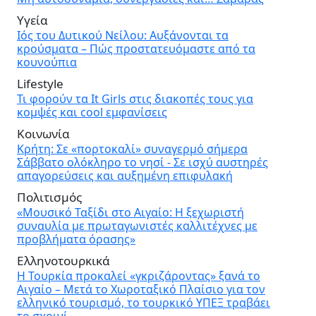
Υγεία
Ιός του Δυτικού Νείλου: Αυξάνονται τα
κρούσματα – Πώς προστατευόμαστε από τα
κουνούπια
Lifestyle
Τι φορούν τα It Girls στις διακοπές τους για
κομψές και cool εμφανίσεις
Κοινωνία
Κρήτη: Σε «πορτοκαλί» συναγερμό σήμερα
Σάββατο ολόκληρο το νησί - Σε ισχύ αυστηρές
απαγορεύσεις και αυξημένη επιφυλακή
Πολιτισμός
«Μουσικό Ταξίδι στο Αιγαίο: Η ξεχωριστή
συναυλία με πρωταγωνιστές καλλιτέχνες με
προβλήματα όρασης»
Ελληνοτουρκικά
Η Τουρκία προκαλεί «γκριζάροντας» ξανά το
Αιγαίο – Μετά το Χωροταξικό Πλαίσιο για τον
ελληνικό τουρισμό, το τουρκικό ΥΠΕΞ τραβάει