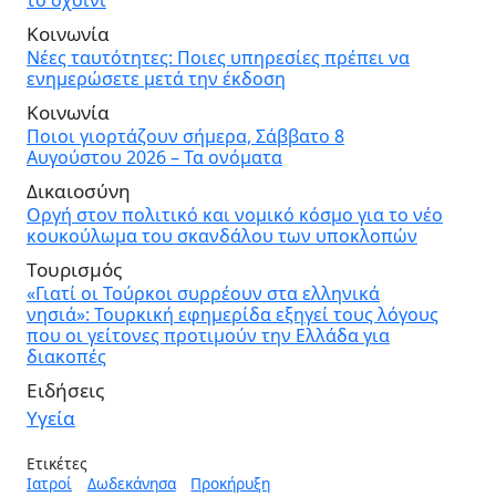
το σχοινί
Κοινωνία
Νέες ταυτότητες: Ποιες υπηρεσίες πρέπει να
ενημερώσετε μετά την έκδοση
Κοινωνία
Ποιοι γιορτάζουν σήμερα, Σάββατο 8
Αυγούστου 2026 – Τα ονόματα
Δικαιοσύνη
Οργή στον πολιτικό και νομικό κόσμο για το νέο
κουκούλωμα του σκανδάλου των υποκλοπών
Τουρισμός
«Γιατί οι Τούρκοι συρρέουν στα ελληνικά
νησιά»: Τουρκική εφημερίδα εξηγεί τους λόγους
που οι γείτονες προτιμούν την Ελλάδα για
διακοπές
Ειδήσεις
Υγεία
Ετικέτες
Ιατροί
Δωδεκάνησα
Προκήρυξη