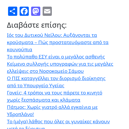
Share
Facebook
Mastodon
Email
Διαβάστε επίσης:
Ιός του Δυτικού Νείλου: Αυξάνονται τα
κρούσματα – Πώς προστατευόμαστε από τα
κουνούπια
Το πολύπαθο ΕΣΥ είναι ο μεγάλος ασθενής
Κείμενο συλλογής υπογραφών για τις μεγάλες
ελλείψεις στο Νοσοκομείο Σάμου
Ο ΠΙΣ καταγγέλλει τον διορισμό διοίκησης
από το Υπουργείο Υγείας
Γονείς: 4 τρόποι να τους πάρετε το κινητό
χωρίς ξεσπάσματα και κλάματα
Πάτμος: Χωρίς γιατρό αλλά εγκαίνια με
Υδροπλάνο!
Το (μέγα) λάθος που όλες οι γυναίκες κάνουν
μετά το ξύρισμα