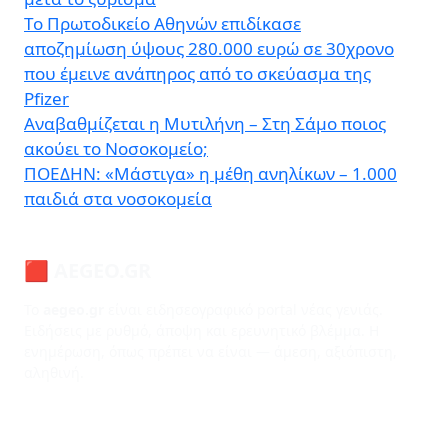
Το Πρωτοδικείο Αθηνών επιδίκασε
αποζημίωση ύψους 280.000 ευρώ σε 30χρονο
που έμεινε ανάπηρος από το σκεύασμα της
Pfizer
Αναβαθμίζεται η Μυτιλήνη – Στη Σάμο ποιος
ακούει το Νοσοκομείο;
ΠΟΕΔΗΝ: «Μάστιγα» η μέθη ανηλίκων – 1.000
παιδιά στα νοσοκομεία
🟥 AEGEO.GR
Το
aegeo.gr
είναι ειδησεογραφικό portal νέας γενιάς.
Ειδήσεις με ρυθμό, άποψη και ερευνητικό βλέμμα. Η
ενημέρωση, όπως πρέπει να είναι — άμεση, αξιόπιστη,
αληθινή.