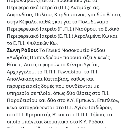
Παράλληλα, ζητείται προσωπικό για τα
Περιφερειακά Ιατρεία (Π.Ι.) Αντιμάχειας,
Ασφενδίου, Πυλίου, Καρδάμαινας, για δύο θέσεις
στην Κέφαλο, καθώς και για το Πολυδύναμο
Περιφερειακό Ιατρείο (Π.Π.Ι.) Νισύρου, το Ειδικό
Περιφερειακό Ιατρείο (Ε.Π.Ι.) Αερολιμένα Κω και
το Ε.Π.Ι. Φυλακών Κω.
Ζώνη Ρόδου:
Το Γενικό Νοσοκομείο Ρόδου
«Ανδρέας Παπανδρέου» παρουσιάζει 9 κενές
θέσεις. Αυτές αφορούν το Κέντρο Υγείας
Αρχαγγέλου, το Π.Π.Ι. Γενναδίου, τα Π.Ι.
Απολλακιάς και Κατταβιάς, καθώς και
περιφερειακές δομές που συνδέονται με
υπηρεσία σε πλοία, όπως δύο θέσεις στο Π.Ι.
Παραδεισίου και δύο στο Κ.Υ. Εμπωνα. Επιπλέον,
κενά καταγράφονται στο Π.Ι. Αγίου Ισιδώρου,
στο Π.Ι. Κρεμαστής Β’ και στο Π.Π.Ι. Τήλου, το
οποίο υπάγεται διοικητικά στο Κ.Υ. Ρόδου.