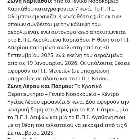
Ζώνη Καρπάθου:
Υπό το Γενικό Νοσοκομείο
Καρπάθου καταγράφονται 7 κενά. Το Π.Π.Ι.
Ολύμπου εμφανίζει 3 κενές θέσεις (μία εκ των
οποίων συνδέεται με την κάλυψη του
αερολιμένα), ενώ αυτόνομο κενό αποτυπώνεται
στο Ε.Π.Ι. Αερολιμένα Καρπάθου. Η θέση στο Π.Ι.
Απερίου παραμένει ακάλυπτη από τις 30
Σεπτεμβρίου 2025, ενώ εκείνη του αερολιμένα
από τις 19 Ιανουαρίου 2026. Οι υπόλοιπες θέσεις
αφορούν το Π.Ι. Μενετών (με υποχρέωση
υπηρεσίας σε πλοίο) και το Π.Π.Ι. Κάσου.
Ζώνη Λέρου και Πάτμου:
Το Κρατικό
Θεραπευτήριο – Γενικό Νοσοκομείο – Κέντρο
Υγείας Λέρου εμφανίζει 5 κενά. Δύο αφορούν την
κεντρική δομή στη Λέρο, μία το Κ.Υ. Πάτμου, μία
το Π.Π.Ι. Λειψών και μία το Π.Π.Ι. Αγαθονησίου,
με τη θέση του τελευταίου να εκκρεμεί από τις 6
Σεπτεμβρίου 2025.