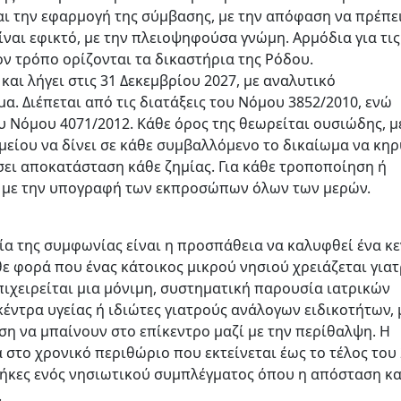
ι την εφαρμογή της σύμβασης, με την απόφαση να πρέπε
ίναι εφικτό, με την πλειοψηφούσα γνώμη. Αρμόδια για τις
ον τρόπο ορίζονται τα δικαστήρια της Ρόδου.
αι λήγει στις 31 Δεκεμβρίου 2027, με αναλυτικό
. Διέπεται από τις διατάξεις του Νόμου 3852/2010, ενώ
του Νόμου 4071/2012. Κάθε όρος της θεωρείται ουσιώδης, μ
είου να δίνει σε κάθε συμβαλλόμενο το δικαίωμα να κηρ
ει αποκατάσταση κάθε ζημίας. Για κάθε τροποποίηση ή
 με την υπογραφή των εκπροσώπων όλων των μερών.
σία της συμφωνίας είναι η προσπάθεια να καλυφθεί ένα κ
ε φορά που ένας κάτοικος μικρού νησιού χρειάζεται για
ιχειρείται μια μόνιμη, συστηματική παρουσία ιατρικών
έντρα υγείας ή ιδιώτες γιατρούς ανάλογων ειδικοτήτων, 
ση να μπαίνουν στο επίκεντρο μαζί με την περίθαλψη. Η
 στο χρονικό περιθώριο που εκτείνεται έως το τέλος του 
θήκες ενός νησιωτικού συμπλέγματος όπου η απόσταση κα
.