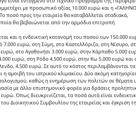
ργο είναι ενταγμένο στο Τεχνικό Πρόγραμμα της Περιφέρε
συμμετέχει με προσωπικό αξίας 10.000 ευρώ και η «ΓΑΛΗΝ
 Το ποσό προς την εταιρεία θα καταβάλλεται σταδιακά,
οποία θα βεβαιώνεται από την αρμόδια επιτροπή
αι και η ενδεικτική κατανομή του ποσού των 150.000 ευ
 7.000 ευρώ, στη Σύμη, στο Καστελλόριζο, στη Νίσυρο, σ
 ευρώ, στο Αγαθονήσι 3.000 ευρώ, στην Κάρπαθο 5.000 ευ
.000 ευρώ, στη Ρόδο 4.500 ευρώ, στην Κω 5.000 ευρώ και 
λενδο, 4.500 ευρώ. Σε αυτό το κόστος περιλαμβάνονται τα
ι η αμοιβή του ιατρικού κλιμακίου. Δύο ακόμη κατηγορίε
ολογισμού, καθώς η ενημέρωση των πολιτών σε θέματα υ
ργασία με άλλο επιστημονικό φορέα για δράσεις προληπτι
 ευρώ. Όπως διευκρινίζεται, τα ποσά αυτά είναι ενδεικτικ
ου Διοικητικού Συμβουλίου της εταιρείας και έγκριση τ