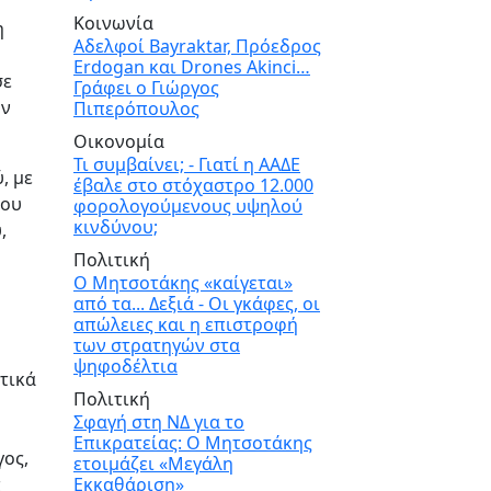
Κοινωνία
η
Αδελφοί Bayraktar, Πρόεδρος
Erdogan και Drones Akinci…
σε
Γράφει ο Γιώργος
υν
Πιπερόπουλος
Οικονομία
Τι συμβαίνει; - Γιατί η ΑΑΔΕ
, με
έβαλε στο στόχαστρο 12.000
που
φορολογούμενους υψηλού
κινδύνου;
,
Πολιτική
Ο Μητσοτάκης «καίγεται»
από τα... Δεξιά - Οι γκάφες, οι
απώλειες και η επιστροφή
των στρατηγών στα
ψηφοδέλτια
τικά
Πολιτική
Σφαγή στη ΝΔ για το
Επικρατείας: Ο Μητσοτάκης
γος,
ετοιμάζει «Μεγάλη
ς
Εκκαθάριση»