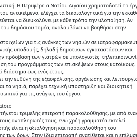
τική. Η Περιφέρεια Νοτίου Αιγαίου χρηματοδοτεί το έργ
ου αντικείμενο, ελέγχει τα δικαιολογητικά για την εκκα
εύεται να διευκολύνει με κάθε τρόπο την υλοποίηση. Αν
 του δημόσιου τομέα, αναλαμβάνει να βοηθήσει στην
στοιχείων για τις ανάγκες των νησιών σε ιατροφαρμακευ
χνικής υποδομής, δηλαδή δημοτικών εγκαταστάσεων και
την πρόσβαση των γιατρών σε υπολογιστές, τηλεπικοινωνί
ίηση του προγράμματος των επισκέψεων στους κατοίκους.
ό διάστημα έως ενός έτους.
ι την ευθύνη της εξασφάλισης, οργάνωσης και λειτουργί
ι τα νησιά, παρέχει τεχνική υποστήριξη και διοικητική
σωπικό για τις ανάγκες του έργου.
αίσιο
υστήνεται τριμελής επιτροπή παρακολούθησης, με από ένα
ους αναπληρωτές τους, ενώ χρέη γραμματέα εκτελεί
ροπής είναι η αξιολόγηση και παρακολούθηση του
ς των όρων. Στην ίδια επιτροπή ανατίθεται και η επίλυσ