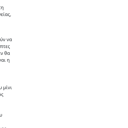
τη
είας,
ούν να
έπτες
εν θα
ναι η
υ μίνι
ός
υ