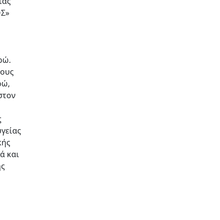
ιας
ΟΣ»
ρώ.
τους
ρώ,
στον
ς
γείας
κής
ά και
ης