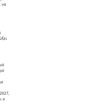
ι να
ε
ύξει
ενό
τρό
με
2027,
ι ο