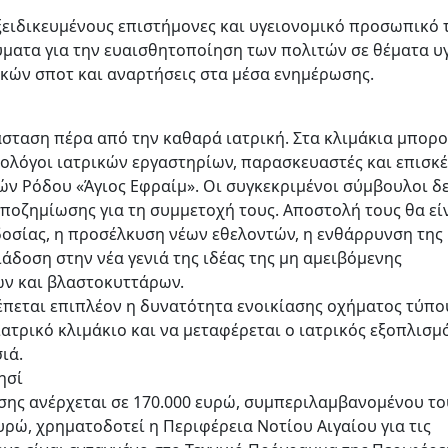
ξειδικευμένους επιστήμονες και υγειονομικό προσωπικό 
ύματα για την ευαισθητοποίηση των πολιτών σε θέματα υγ
κών σποτ και αναρτήσεις στα μέσα ενημέρωσης.
ιάσταση πέρα από την καθαρά ιατρική. Στα κλιμάκια μπορ
ολόγοι ιατρικών εργαστηρίων, παρασκευαστές και επισκ
ν Ρόδου «Άγιος Εφραίμ». Οι συγκεκριμένοι σύμβουλοι δ
οζημίωσης για τη συμμετοχή τους. Αποστολή τους θα εί
οσίας, η προσέλκυση νέων εθελοντών, η ενθάρρυνση της
ιάδοση στην νέα γενιά της ιδέας της μη αμειβόμενης
ών και βλαστοκυττάρων.
έπεται επιπλέον η δυνατότητα ενοικίασης οχήματος τύπο
 ιατρικό κλιμάκιο και να μεταφέρεται ο ιατρικός εξοπλισμ
ιά.
ησί
ης ανέρχεται σε 170.000 ευρώ, συμπεριλαμβανομένου το
υρώ, χρηματοδοτεί η Περιφέρεια Νοτίου Αιγαίου για τις