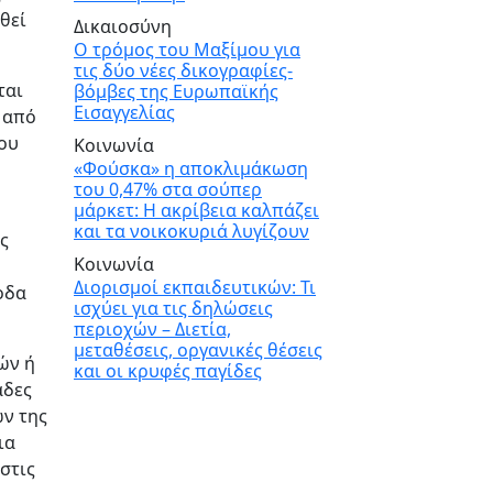
θεί
Δικαιοσύνη
Ο τρόμος του Μαξίμου για
τις δύο νέες δικογραφίες-
ται
βόμβες της Ευρωπαϊκής
Εισαγγελίας
 από
που
Κοινωνία
«Φούσκα» η αποκλιμάκωση
του 0,47% στα σούπερ
μάρκετ: Η ακρίβεια καλπάζει
και τα νοικοκυριά λυγίζουν
ς
Κοινωνία
Διορισμοί εκπαιδευτικών: Τι
οδα
ισχύει για τις δηλώσεις
περιοχών – Διετία,
μεταθέσεις, οργανικές θέσεις
ών ή
και οι κρυφές παγίδες
άδες
ν της
ια
στις