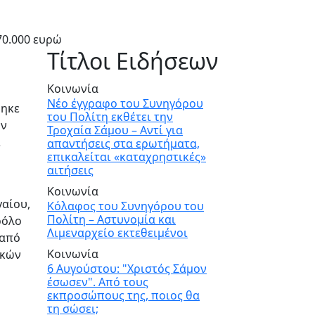
70.000 ευρώ
Τίτλοι Ειδήσεων
Κοινωνία
Νέο έγγραφο του Συνηγόρου
θηκε
του Πολίτη εκθέτει την
υν
Τροχαία Σάμου – Αντί για
ί
απαντήσεις στα ερωτήματα,
επικαλείται «καταχρηστικές»
αιτήσεις
Κοινωνία
γαίου,
Κόλαφος του Συνηγόρου του
Πολίτη – Αστυνομία και
ρόλο
Λιμεναρχείο εκτεθειμένοι
 από
Κοινωνία
ικών
6 Αυγούστου: "Χριστός Σάμον
έσωσεν". Από τους
εκπροσώπους της, ποιος θα
τη σώσει;