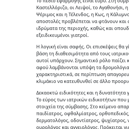
Το πεδίο εφαρμογής είναι ευρύ. Στη σύμβ
Καστελλόριζο, οι Λειψοί, το Αγαθονήσι, 
Ψέριμος και η Τέλενδος, η Κως, η Κάλυμνο
αποστολές προβλέπεται να φτάνουν και σ
ιδρύματα της περιοχής, καθώς και οπου
εξειδικευμένοι γιατροί.
Η λογική είναι σαφής. Οι επισκέψεις θα γ
βάση τη διαθεσιμότητα από τους ιατρικο
αυτοί υπάρχουν. Σημαντικό ρόλο παίζει 
αφού λαμβάνονται υπόψη τα δρομολόγια
χαρακτηριστικά, σε περίπτωση απαγορευτ
κλιμάκιο να κατευθυνθεί σε άλλο προορι
Δεκαοκτώ ειδικότητες και η δυνατότητα 
Το εύρος των ιατρικών ειδικοτήτων που 
στοιχεία της σύμβασης. Στο κείμενο απαρ
παιδίατρος, οφθαλμίατρος, ορθοπεδικός,
δερματολόγος, οδοντίατρος, ψυχίατρος, 
ουρολόγος και αγγειολόγος. Πρόκειται γι