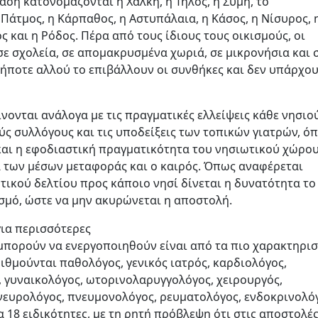
αση κατονομάζονται η Χάλκη, η Τήλος, η Σύμη, το
η Πάτμος, η Κάρπαθος, η Αστυπάλαια, η Κάσος, η Νίσυρος, 
ς και η Ρόδος. Πέρα από τους ίδιους τους οικισμούς, οι
ε σχολεία, σε απομακρυσμένα χωριά, σε μικρονήσια και 
δήποτε αλλού το επιβάλλουν οι συνθήκες και δεν υπάρχο
ίνονται ανάλογα με τις πραγματικές ελλείψεις κάθε νησιού
ύς συλλόγους και τις υποδείξεις των τοπικών γιατρών, ό
και η εφοδιαστική πραγματικότητα του νησιωτικού χώρου
 των μέσων μεταφοράς και ο καιρός. Όπως αναφέρεται
ικού δελτίου προς κάποιο νησί δίνεται η δυνατότητα το
σμό, ώστε να μην ακυρώνεται η αποστολή.
για περισσότερες
μπορούν να ενεργοποιηθούν είναι από τα πιο χαρακτηρισ
ιθμούνται παθολόγος, γενικός ιατρός, καρδιολόγος,
 γυναικολόγος, ωτορινολαρυγγολόγος, χειρουργός,
νευρολόγος, πνευμονολόγος, ρευματολόγος, ενδοκρινολό
α 18 ειδικότητες, με τη ρητή πρόβλεψη ότι στις αποστολέ