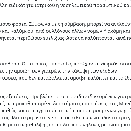
λλη ειδικότητα ιατρικού ή νοσηλευτικού προσωπικού κρι
 μόνο φορέα. Σύμφωνα με τη σύμβαση, μπορεί να αντλούν
ω και Καλύμνου, από συλλόγους άλλων νομών ή ακόμη και
αφήνεται περιθώριο ευελιξίας ώστε να καλύπτονται κενά 
ξεκάθαρο. Οι ιατρικές υπηρεσίες παρέχονται δωρεάν στου
 την αμοιβή των γιατρών, την κάλυψη των εξόδων
ιπτώσεις που δεν καταβάλλεται αμοιβή καλύπτει και τα έξ
ους εξετάσεις. Προβλέπεται ότι ομάδα ειδικευμένων γιατρ
εί, σε προκαθορισμένα διαστήματα, επισκέψεις στις Μον
 καθώς και στα αγροτικά ιατρεία απομακρυσμένων χωριώ
τας. Ιδιαίτερη μνεία γίνεται σε ειδικευμένο οδοντίατρο γ
ι θέματα περίθαλψης σε παιδιά και ενήλικες με αναπηρία 