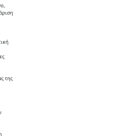
ο,
θάριση
τική
ες
ας της
ν
η