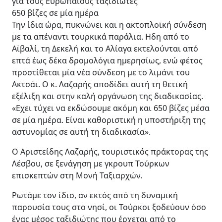
για τους Ευρωπαίους ταξιδιώτες
650 βίζες σε μία ημέρα
Την ίδια ώρα, πυκνώνει και η ακτοπλοϊκή σύνδεση
με τα απέναντι τουρκικά παράλια. Ηδη από το
Αϊβαλί, τη Δεκελή και το Αλίαγα εκτελούνται από
επτά έως δέκα δρομολόγια ημερησίως, ενώ φέτος
προστίθεται μία νέα σύνδεση με το λιμάνι του
Ακτσάι. Ο κ. Λαζαρής αποδίδει αυτή τη θετική
εξέλιξη και στην καλή οργάνωση της διαδικασίας.
«Εχει τύχει να εκδώσουμε ακόμη και 650 βίζες μέσα
σε μία ημέρα. Είναι καθοριστική η υποστήριξη της
αστυνομίας σε αυτή τη διαδικασία».
Ο Αριστείδης Λαζαρής, τουριστικός πράκτορας της
Λέσβου, σε ξενάγηση με γκρουπ Τούρκων
επισκεπτών στη Μονή Ταξιαρχών.
Ρωτάμε τον ίδιο, αν εκτός από τη δυναμική
παρουσία τους στο νησί, οι Τούρκοι ξοδεύουν όσο
ένας μέσος ταξιδιώτης που έρχεται από το