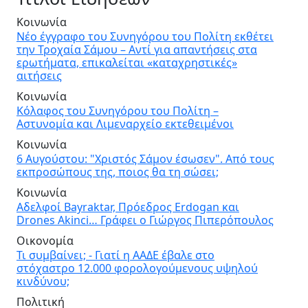
Κοινωνία
Νέο έγγραφο του Συνηγόρου του Πολίτη εκθέτει
την Τροχαία Σάμου – Αντί για απαντήσεις στα
ερωτήματα, επικαλείται «καταχρηστικές»
αιτήσεις
Κοινωνία
Κόλαφος του Συνηγόρου του Πολίτη –
Αστυνομία και Λιμεναρχείο εκτεθειμένοι
Κοινωνία
6 Αυγούστου: "Χριστός Σάμον έσωσεν". Από τους
εκπροσώπους της, ποιος θα τη σώσει;
Κοινωνία
Αδελφοί Bayraktar, Πρόεδρος Erdogan και
Drones Akinci… Γράφει ο Γιώργος Πιπερόπουλος
Οικονομία
Τι συμβαίνει; - Γιατί η ΑΑΔΕ έβαλε στο
στόχαστρο 12.000 φορολογούμενους υψηλού
κινδύνου;
Πολιτική