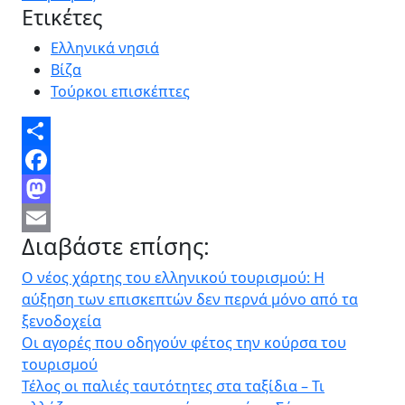
Ετικέτες
Ελληνικά νησιά
Βίζα
Τούρκοι επισκέπτες
Share
Facebook
Mastodon
Διαβάστε επίσης:
Email
Ο νέος χάρτης του ελληνικού τουρισμού: Η
αύξηση των επισκεπτών δεν περνά μόνο από τα
ξενοδοχεία
Οι αγορές που οδηγούν φέτος την κούρσα του
τουρισμού
Τέλος οι παλιές ταυτότητες στα ταξίδια – Τι