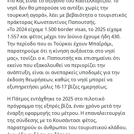
«Το Κας είναι το οξυγόνο του Καστελλόριζου. Το
νησί δεν θα μπορούσε να αντέξει χωρίς την
τουρκική αγορά», λέει με βεβαιότητα ο τουριστικός
πράκτορας Κωνσταντίνος Παπουτσής.
«Το 2024 είχαμε 1.500 border visas, το 2025 είχαμε
1.557 και φέτος μέχρι τον Ιούνιο έχουμε ήδη 430.
Την περίοδο που οι Τούρκοι έχουν Μπαΐράμι,
παρατηρούμε ότι η κίνηση αυξάνεται στο νησί
μας», τονίζει ο κ. Παπουτσής και επισημαίνει ότι
εκείνο που εξακολουθεί να περιορίζει την
ανάπτυξη, είναι οι ανεπαρκείς υποδομές για την
έκδοση θεωρήσεων, καθώς το νησί μπορεί να
εξυπηρετήσει μόλις 16-17 βίζες ημερησίως.
Η Πάτμος εντάχθηκε το 2025 στο πιλοτικό
πρόγραμμα της εξπρές βίζα, έναν χρόνο μετά την
έναρξη εφαρμογής του μέτρου. Η επαναλειτουργία
της σύνδεσης με το Κουσάντασι φέτος,
παρατηρούν οι άνθρωποι του τουριστικού κλάδου,