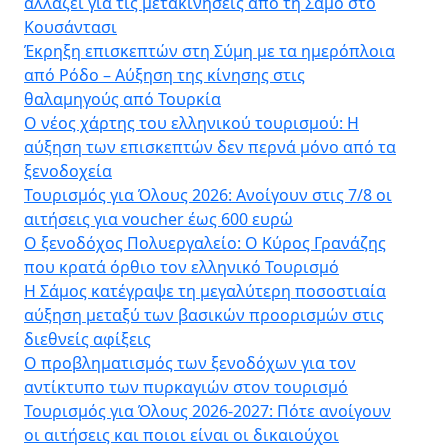
αλλάζει για τις μετακινήσεις από τη Σάμο στο
Κουσάντασι
Έκρηξη επισκεπτών στη Σύμη με τα ημερόπλοια
από Ρόδο – Αύξηση της κίνησης στις
θαλαμηγούς από Τουρκία
Ο νέος χάρτης του ελληνικού τουρισμού: Η
αύξηση των επισκεπτών δεν περνά μόνο από τα
ξενοδοχεία
Τουρισμός για Όλους 2026: Ανοίγουν στις 7/8 οι
αιτήσεις για voucher έως 600 ευρώ
Ο ξενοδόχος Πολυεργαλείο: Ο Κύρος Γρανάζης
που κρατά όρθιο τον ελληνικό Τουρισμό
Η Σάμος κατέγραψε τη μεγαλύτερη ποσοστιαία
αύξηση μεταξύ των βασικών προορισμών στις
διεθνείς αφίξεις
Ο προβληματισμός των ξενοδόχων για τον
αντίκτυπο των πυρκαγιών στον τουρισμό
Τουρισμός για Όλους 2026-2027: Πότε ανοίγουν
οι αιτήσεις και ποιοι είναι οι δικαιούχοι