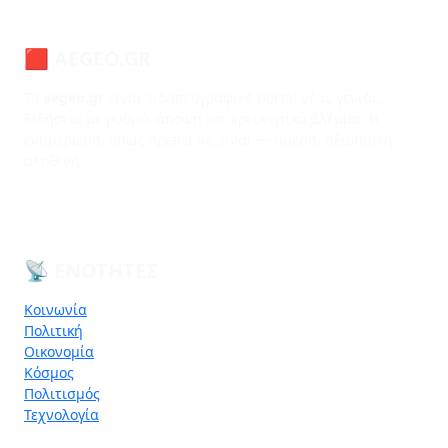
🟥 AEGEO.GR
Το
aegeo.gr
είναι ειδησεογραφικό portal νέας γενιάς.
Ειδήσεις με ρυθμό, άποψη και ερευνητικό βλέμμα. Η
ενημέρωση, όπως πρέπει να είναι — άμεση, αξιόπιστη,
αληθινή.
📡 ΕΝΌΤΗΤΕΣ
Κοινωνία
Πολιτική
Οικονομία
Κόσμος
Πολιτισμός
Τεχνολογία