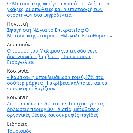
Ο Μητσοτάκης «καίγεται» από τα... Δεξιά - Οι
γκάφες, οι απώλειες και η επιστροφή των
στρατηγών στα ψηφοδέλτια
Πολιτική
Σφαγή στη ΝΔ για το Επικρατείας: Ο
Μητσοτάκης ετοιμάζει «Μεγάλη Εκκαθάριση»
Δικαιοσύνη
Ο τρόμος του Μαξίμου για τις δύο νέες
δικογραφίες-βόμβες της Ευρωπαϊκής
Εισαγγελίας
Κοινωνία
«Φούσκα» η αποκλιμάκωση του 0,47% στα
σούπερ μάρκετ: Η ακρίβεια καλπάζει και τα
νοικοκυριά λυγίζουν
Κοινωνία
Διορισμοί εκπαιδευτικών: Τι ισχύει για τις
δηλώσεις περιοχών – Διετία, μεταθέσεις,
οργανικές θέσεις και οι κρυφές παγίδες
Ειδήσεις
Τουρισμός