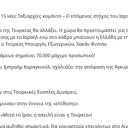
15 νέες Ταξιαρχίες κομάντο – Ο επόμενος στόχος του Ισρα
 της Τουρκίας θα αλλάξει. Η χώρα θα προετοιμαστεί για 
εσης με το Ισραήλ ενώ στο κάδρο μπαίνουν η Ελλάδα με τ
 ο Τούρκος Υπουργός Εξωτερικών, Χακάν Φιντάν.
υνάμεων σημαίνει 70.000 μάχιμο προσωπικό!
, Ιμπραήμ Καραγκιούλ, σχολιάζει την απόφαση της Άγκυ
ν στις Τουρκικές Ένοπλες Δυνάμεις.
άμυνας» στην έννοια της «επίθεσης».
«Μετά το Ιράν, η απειλή είναι η Τουρκία»!
να αυξηθεί σημαντικά. Θα χρειαστούν επειγόντως στο Αι