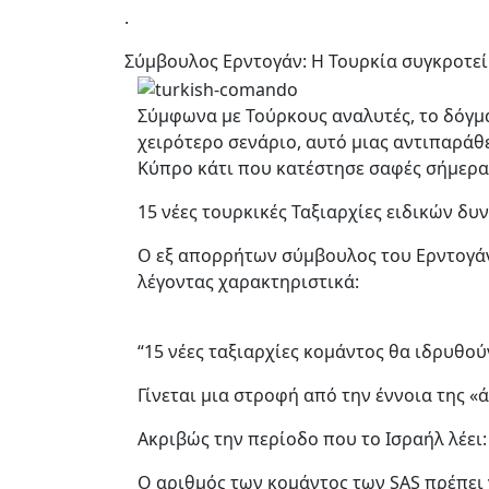
.
Σύμβουλος Ερντογάν: Η Τουρκία συγκροτεί 
Σύμφωνα με Τούρκους αναλυτές, το δόγμα
χειρότερο σενάριο, αυτό μιας αντιπαράθ
Κύπρο κάτι που κατέστησε σαφές σήμερα
15 νέες τουρκικές Ταξιαρχίες ειδικών δ
Ο εξ απορρήτων σύμβουλος του Ερντογάν
λέγοντας χαρακτηριστικά:
“15 νέες ταξιαρχίες κομάντος θα ιδρυθού
Γίνεται μια στροφή από την έννοια της «
Ακριβώς την περίοδο που το Ισραήλ λέει: 
Ο αριθμός των κομάντος των SAS πρέπει 