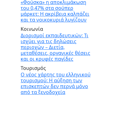
«Φούσκα» η αποκλιμάκωση
του 0,47% στα σούπερ
μάρκετ: Η ακρίβεια καλπάζει
και τα νοικοκυριά λυγίζουν
Κοινωνία
Διορισμοί εκπαιδευτικών: Τι
ισχύει για τις δηλώσεις
περιοχών – Διετία,
μεταθέσεις, οργανικές θέσεις
και οι κρυφές παγίδες
Τουρισμός
Ο νέος χάρτης του ελληνικού
τουρισμού: Η αύξηση των
επισκεπτών δεν περνά μόνο
από τα ξενοδοχεία