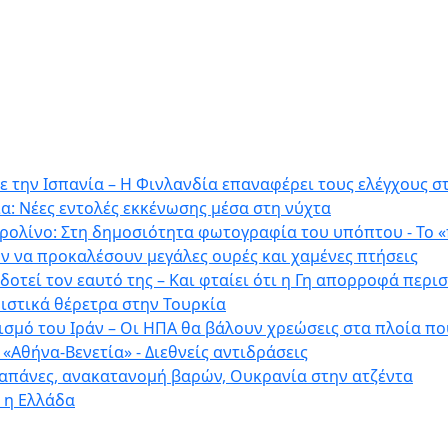
με την Ισπανία – Η Φινλανδία επαναφέρει τους ελέγχους 
ία: Νέες εντολές εκκένωσης μέσα στη νύχτα
ερολίνο: Στη δημοσιότητα φωτογραφία του υπόπτου - Το 
ύν να προκαλέσουν μεγάλες ουρές και χαμένες πτήσεις
οτεί τον εαυτό της – Και φταίει ότι η Γη απορροφά περι
ιστικά θέρετρα στην Τουρκία
ισμό του Ιράν – Οι ΗΠΑ θα βάλουν χρεώσεις στα πλοία π
«Αθήνα-Βενετία» - Διεθνείς αντιδράσεις
δαπάνες, ανακατανομή βαρών, Ουκρανία στην ατζέντα
 η Ελλάδα