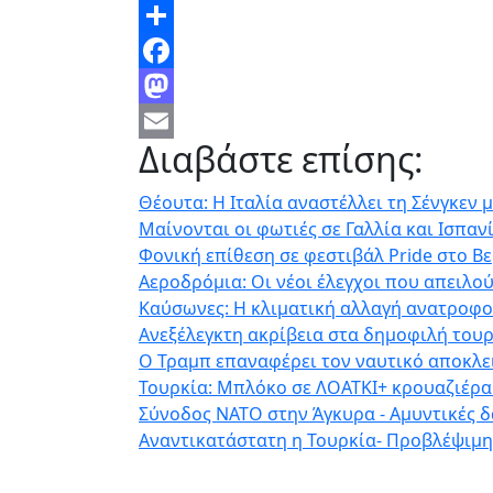
Share
Facebook
Mastodon
Διαβάστε επίσης:
Email
Θέουτα: Η Ιταλία αναστέλλει τη Σένγκεν 
Μαίνονται οι φωτιές σε Γαλλία και Ισπαν
Φονική επίθεση σε φεστιβάλ Pride στο Β
Αεροδρόμια: Οι νέοι έλεγχοι που απειλο
Καύσωνες: Η κλιματική αλλαγή ανατροφοδ
Ανεξέλεγκτη ακρίβεια στα δημοφιλή τουρ
Ο Τραμπ επαναφέρει τον ναυτικό αποκλε
Τουρκία: Μπλόκο σε ΛΟΑΤΚΙ+ κρουαζιέρα 
Σύνοδος ΝΑΤΟ στην Άγκυρα - Αμυντικές 
Αναντικατάστατη η Τουρκία- Προβλέψιμη