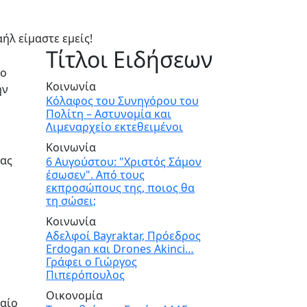
ήλ είμαστε εμείς!
Τίτλοι Ειδήσεων
το
Κοινωνία
ην
Κόλαφος του Συνηγόρου του
Πολίτη – Αστυνομία και
Λιμεναρχείο εκτεθειμένοι
Κοινωνία
ρας
6 Αυγούστου: "Χριστός Σάμον
έσωσεν". Από τους
εκπροσώπους της, ποιος θα
τη σώσει;
Κοινωνία
Αδελφοί Bayraktar, Πρόεδρος
Erdogan και Drones Akinci…
Γράφει ο Γιώργος
Πιπερόπουλος
Οικονομία
γαίο