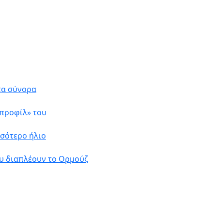
στα σύνορα
«προφίλ» του
σσότερο ήλιο
ου διαπλέουν το Ορμούζ