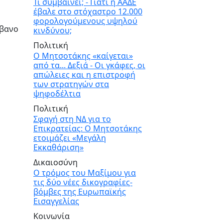
Τι συμβαίνει; - Γιατί η ΑΑΔΕ
έβαλε στο στόχαστρο 12.000
φορολογούμενους υψηλού
ίβανο
κινδύνου;
Πολιτική
Ο Μητσοτάκης «καίγεται»
από τα... Δεξιά - Οι γκάφες, οι
απώλειες και η επιστροφή
των στρατηγών στα
ψηφοδέλτια
Πολιτική
Σφαγή στη ΝΔ για το
Επικρατείας: Ο Μητσοτάκης
ετοιμάζει «Μεγάλη
Εκκαθάριση»
Δικαιοσύνη
Ο τρόμος του Μαξίμου για
τις δύο νέες δικογραφίες-
βόμβες της Ευρωπαϊκής
Εισαγγελίας
Κοινωνία