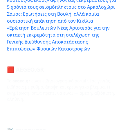
5 χρόνια τους σεισμόπληκτους στο Αρκαλοχώρι
Σάμος: Ερωτήσεις στη Βουλή, αλλά καμία
ουσιαστική απάντηση από τον Κικίλια
«Ερώτηση Βουλευτών Νέας Αριστεράς για την
οκταετή εκκρεμότητα στη στελέχωση της
Γενικής Διεύθυνσης Αποκατάστασης
Επιπτώσεων Φυσικών Καταστροφών
🟥 AEGEO.GR
Το
aegeo.gr
είναι ειδησεογραφικό portal νέας γενιάς.
Ειδήσεις με ρυθμό, άποψη και ερευνητικό βλέμμα. Η
ενημέρωση, όπως πρέπει να είναι — άμεση, αξιόπιστη,
αληθινή.