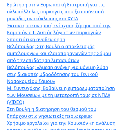
Ερώτηση στην Ευρωπαϊκή Επιτροπή για τις
αλλεπάλληλες πυρκαγιές που ξεσπούν από
μονάδες ανακύκλωσης και ΧΥΤΑ
Έκτακτη οικονομική ενίσχυση ζήτησε από την
Κομισιόν ο Γ. Αυτιάς λόγω των πυρκαγιών
Σπαρτιάτικη αναθεώρηση
Βελόπουλος: Στη Βουλή ο αποκλεισμός
αμπελουργών και ελαιοπαραγωγών της Σάμου
από την επιδότηση λιπασμάτων
Βελόπουλος: «Άμεση ανάγκη για μόνιμη λύση
στις διακοπές υδροδότησης του Γενικού
Νοσοκομείου Σάμου»
Μ. Συντυχάκης: Βαθαίνει η εμπορευματοποίηση
των Μουσείων με τη μετατροπή τους σε ΝΠΔΔ
(VIDEO)
Στη Βουλή η διατήρηση του θεσμού του
Επάρχου στις νησιωτικές περιφέρειες
Χρήσιμο εργαλείο» για την Κομισιόν «η ανάλυση
κόστους-οφέλους» αφήνοντας ξεκρέμαστους για