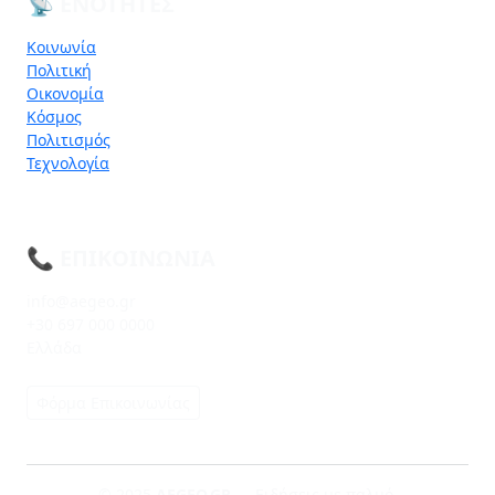
📡 ΕΝΌΤΗΤΕΣ
Κοινωνία
Πολιτική
Οικονομία
Κόσμος
Πολιτισμός
Τεχνολογία
📞 ΕΠΙΚΟΙΝΩΝΊΑ
info@aegeo.gr
+30 697 000 0000
Ελλάδα
Φόρμα Επικοινωνίας
© 2025
AEGEO.GR
— Ειδήσεις με παλμό.