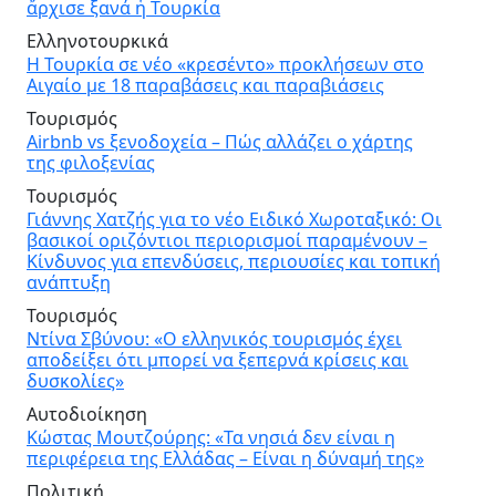
ἄρχισε ξανά ἡ Τουρκία
Ελληνοτουρκικά
Η Τουρκία σε νέο «κρεσέντο» προκλήσεων στο
Αιγαίο με 18 παραβάσεις και παραβιάσεις
Τουρισμός
Airbnb vs ξενοδοχεία – Πώς αλλάζει ο χάρτης
της φιλοξενίας
Τουρισμός
Γιάννης Χατζής για το νέο Ειδικό Χωροταξικό: Οι
βασικοί οριζόντιοι περιορισμοί παραμένουν –
Κίνδυνος για επενδύσεις, περιουσίες και τοπική
ανάπτυξη
Τουρισμός
Ντίνα Σβύνου: «Ο ελληνικός τουρισμός έχει
αποδείξει ότι μπορεί να ξεπερνά κρίσεις και
δυσκολίες»
Αυτοδιοίκηση
Κώστας Μουτζούρης: «Τα νησιά δεν είναι η
περιφέρεια της Ελλάδας – Είναι η δύναμή της»
Πολιτική