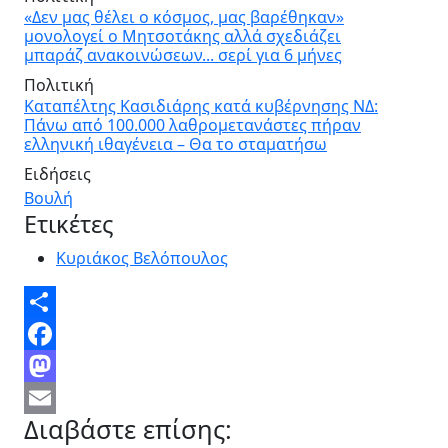
«Δεν μας θέλει ο κόσμος, μας βαρέθηκαν»
μονολογεί ο Μητσοτάκης αλλά σχεδιάζει
μπαράζ ανακοινώσεων... σερί για 6 μήνες
Πολιτική
Καταπέλτης Κασιδιάρης κατά κυβέρνησης ΝΔ:
Πάνω από 100.000 λαθρομετανάστες πήραν
ελληνική ιθαγένεια – Θα το σταματήσω
Ειδήσεις
Βουλή
Ετικέτες
Κυριάκος Βελόπουλος
Share
Facebook
Mastodon
Διαβάστε επίσης:
Email