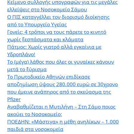
Κείμενο συλλογής υπογραφών για τις μεγάλες
ελλείψεις στο Νοσοκομείο Σάμου
Ο ΠΙΣ καταγγέλλει τον διορισμό διοίκησης
από το Υπουργείο Υγείας
Γονείς: 4 τρόποι να τους πάρετε το κινητό
χωρίς ξεσπάσματα και κλάματα
Πάτμος: Χωρίς γιατρό αλλά εγκαίνια με
Υδροπλάνο!
Το (μέγα) λάθος που όλες οι γυναίκες κάνουν
μετά το ξύρισμα
Το Πρωτοδικείο Αθηνών επιδίκασε
αποζημίωση ύψους 280.000 ευρώ σε 30χρονο
που έμεινε ανάπηρος από το σκεύασμα της
Pfizer
Αναβαθμίζεται η Μυτιλήνη – Στη Σάμο ποιος
ακούει το Νοσοκομείο;
ΠΟΕΔΗΝ: «Μάστιγα» η μέθη ανηλίκων – 1.000
παιδιά στα νοσοκομεία