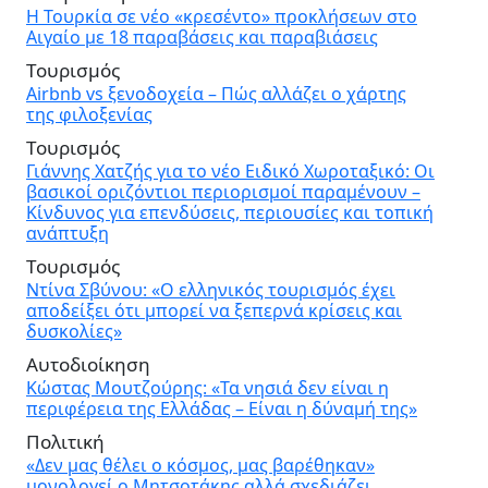
Η Τουρκία σε νέο «κρεσέντο» προκλήσεων στο
Αιγαίο με 18 παραβάσεις και παραβιάσεις
Τουρισμός
Airbnb vs ξενοδοχεία – Πώς αλλάζει ο χάρτης
της φιλοξενίας
Τουρισμός
Γιάννης Χατζής για το νέο Ειδικό Χωροταξικό: Οι
βασικοί οριζόντιοι περιορισμοί παραμένουν –
Κίνδυνος για επενδύσεις, περιουσίες και τοπική
ανάπτυξη
Τουρισμός
Ντίνα Σβύνου: «Ο ελληνικός τουρισμός έχει
αποδείξει ότι μπορεί να ξεπερνά κρίσεις και
δυσκολίες»
Αυτοδιοίκηση
Κώστας Μουτζούρης: «Τα νησιά δεν είναι η
περιφέρεια της Ελλάδας – Είναι η δύναμή της»
Πολιτική
«Δεν μας θέλει ο κόσμος, μας βαρέθηκαν»
μονολογεί ο Μητσοτάκης αλλά σχεδιάζει