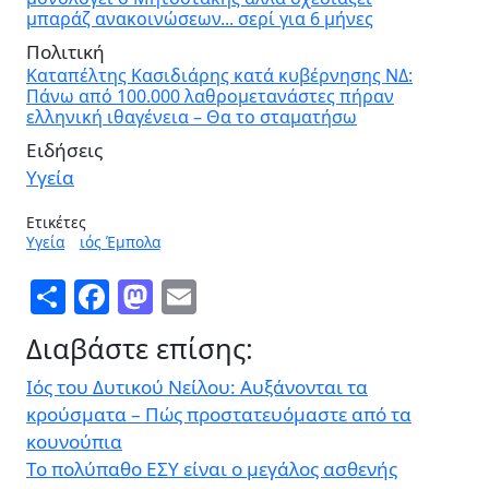
μπαράζ ανακοινώσεων... σερί για 6 μήνες
Πολιτική
Καταπέλτης Κασιδιάρης κατά κυβέρνησης ΝΔ:
Πάνω από 100.000 λαθρομετανάστες πήραν
ελληνική ιθαγένεια – Θα το σταματήσω
Ειδήσεις
Υγεία
Ετικέτες
Υγεία
ιός Έμπολα
Share
Facebook
Mastodon
Email
Διαβάστε επίσης:
Ιός του Δυτικού Νείλου: Αυξάνονται τα
κρούσματα – Πώς προστατευόμαστε από τα
κουνούπια
Το πολύπαθο ΕΣΥ είναι ο μεγάλος ασθενής