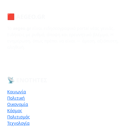
🟥 AEGEO.GR
Το
aegeo.gr
είναι ειδησεογραφικό portal νέας γενιάς.
Ειδήσεις με ρυθμό, άποψη και ερευνητικό βλέμμα. Η
ενημέρωση, όπως πρέπει να είναι — άμεση, αξιόπιστη,
αληθινή.
📡 ΕΝΌΤΗΤΕΣ
Κοινωνία
Πολιτική
Οικονομία
Κόσμος
Πολιτισμός
Τεχνολογία