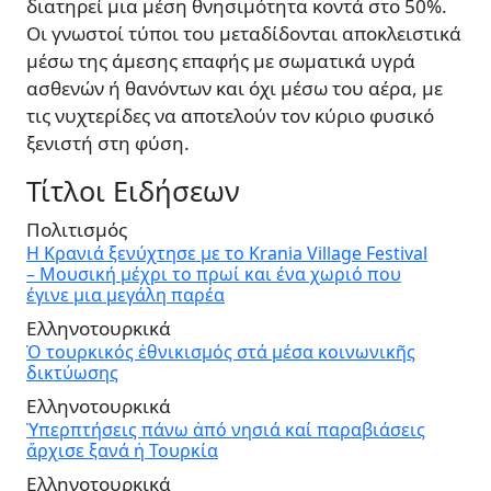
διατηρεί μια μέση θνησιμότητα κοντά στο 50%.
Οι γνωστοί τύποι του μεταδίδονται αποκλειστικά
μέσω της άμεσης επαφής με σωματικά υγρά
ασθενών ή θανόντων και όχι μέσω του αέρα, με
τις νυχτερίδες να αποτελούν τον κύριο φυσικό
ξενιστή στη φύση.
Τίτλοι Ειδήσεων
Πολιτισμός
Η Κρανιά ξενύχτησε με το Krania Village Festival
– Μουσική μέχρι το πρωί και ένα χωριό που
έγινε μια μεγάλη παρέα
Ελληνοτουρκικά
Ὁ τουρκικός ἐθνικισμός στά μέσα κοινωνικῆς
δικτύωσης
Ελληνοτουρκικά
Ὑπερπτήσεις πάνω ἀπό νησιά καί παραβιάσεις
ἄρχισε ξανά ἡ Τουρκία
Ελληνοτουρκικά