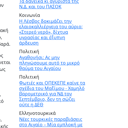
Τα δανεικά κι αγύριστα της
υν
Ν.Δ. και του ΠΑΣΟΚ
Κοινωνία
Η Λέσβος δοκιμάζει την
ελαιοκαλλιέργεια του αύριο:
υακή
«Στερεό νερό», δίχτυα
,
υγρασίας και έξυπνη
άρδευση
βαρά.
Πολιτική
ος
Αγαθονήσι: Ας μην
νεται
πληγώσουμε αυτό το μικρό
θαύμα του Αιγαίου
πως
Πολιτική
Φωτιές και ΟΠΕΚΕΠΕ καίνε τα
σχέδια του Μαξίμου - Χαμηλό
βαρομετρικό για ΝΔ τον
,
Σεπτέμβριο, δεν τη σώζει
κό
ούτε η ΔΕΘ
Ελληνοτουρκικά
Νέες τουρκικές παραβιάσεις
,
στο Αιγαίο – Μία εμπλοκή με
ικής