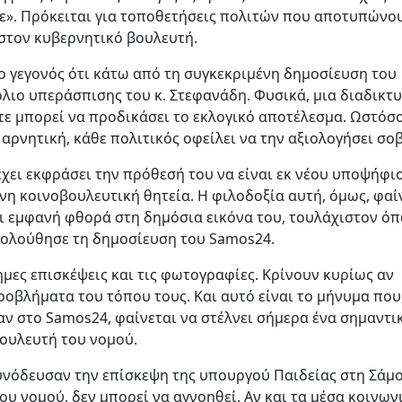
ε». Πρόκειται για τοποθετήσεις πολιτών που αποτυπώνο
 στον κυβερνητικό βουλευτή.
ο γεγονός ότι κάτω από τη συγκεκριμένη δημοσίευση του
λιο υπεράσπισης του κ. Στεφανάδη. Φυσικά, μια διαδικτ
ε μπορεί να προδικάσει το εκλογικό αποτέλεσμα. Ωστόσο
 αρνητική, κάθε πολιτικός οφείλει να την αξιολογήσει σο
χει εκφράσει την πρόθεσή του να είναι εκ νέου υποψήφι
νη κοινοβουλευτική θητεία. Η φιλοδοξία αυτή, όμως, φαί
αι εμφανή φθορά στη δημόσια εικόνα του, τουλάχιστον ό
ολούθησε τη δημοσίευση του Samos24.
ημες επισκέψεις και τις φωτογραφίες. Κρίνουν κυρίως αν
οβλήματα του τόπου τους. Και αυτό είναι το μήνυμα που
ν στο Samos24, φαίνεται να στέλνει σήμερα ένα σημαντι
βουλευτή του νομού.
νόδευσαν την επίσκεψη της υπουργού Παιδείας στη Σάμο
ου νομού, δεν μπορεί να αγνοηθεί. Αν και τα μέσα κοινων