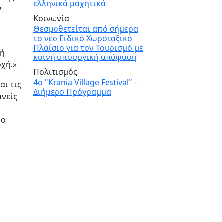
ελληνικά μαχητικά
ν
Κοινωνία
Θεσμοθετείται από σήμερα
το νέο Ειδικό Χωροταξικό
Πλαίσιο για τον Τουρισμό με
τή
κοινή υπουργική απόφαση
οχή.»
Πολιτισμός
4ο "Krania Village Festival" -
αι τις
Διήμερο Πρόγραμμα
ανείς
φο