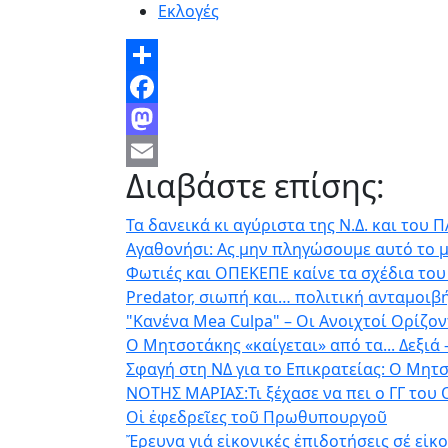
Εκλογές
Share
Facebook
Mastodon
Διαβάστε επίσης:
Email
Τα δανεικά κι αγύριστα της Ν.Δ. και του 
Αγαθονήσι: Ας μην πληγώσουμε αυτό το μ
Φωτιές και ΟΠΕΚΕΠΕ καίνε τα σχέδια του
Predator, σιωπή και… πολιτική ανταμοιβή
"Κανένα Mea Culpa" – Οι Ανοιχτοί Ορίζ
Ο Μητσοτάκης «καίγεται» από τα... Δεξιά
Σφαγή στη ΝΔ για το Επικρατείας: Ο Μητ
ΝΟΤΗΣ ΜΑΡΙΑΣ:Τι ξέχασε να πει ο ΓΓ του 
Οἱ ἐφεδρεῖες τοῦ Πρωθυπουργοῦ
Ἔρευνα γιά εἰκονικές ἐπιδοτήσεις σέ εἰκ