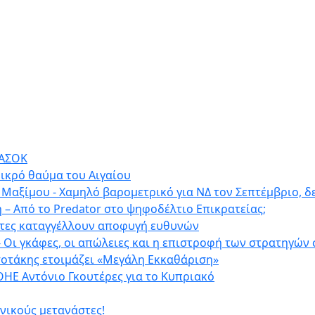
ΠΑΣΟΚ
ικρό θαύμα του Αιγαίου
 Μαξίμου - Χαμηλό βαρομετρικό για ΝΔ τον Σεπτέμβριο, δε
 – Από το Predator στο ψηφοδέλτιο Επικρατείας;
οντες καταγγέλλουν αποφυγή ευθυνών
 - Οι γκάφες, οι απώλειες και η επιστροφή των στρατηγώ
σοτάκης ετοιμάζει «Μεγάλη Εκκαθάριση»
ΟΗΕ Αντόνιο Γκουτέρες για το Κυπριακό
ονικούς μετανάστες!