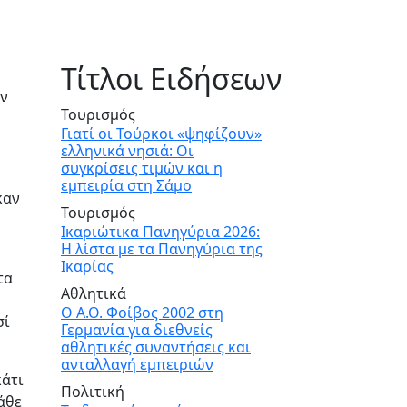
Τίτλοι Ειδήσεων
ων
Τουρισμός
Γιατί οι Τούρκοι «ψηφίζουν»
ελληνικά νησιά: Οι
συγκρίσεις τιμών και η
εμπειρία στη Σάμο
καν
Τουρισμός
Ικαριώτικα Πανηγύρια 2026:
Η λίστα με τα Πανηγύρια της
Ικαρίας
τα
Αθλητικά
Ο Α.Ο. Φοίβος 2002 στη
σί
Γερμανία για διεθνείς
αθλητικές συναντήσεις και
ανταλλαγή εμπειριών
κάτι
Πολιτική
άθε