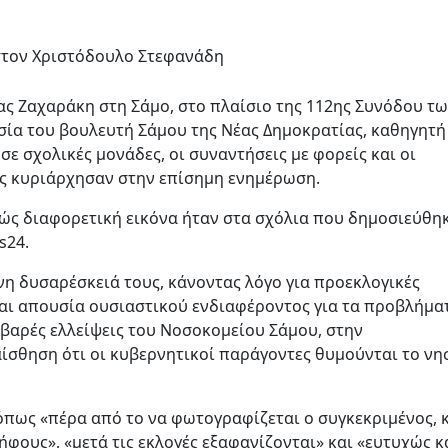
στον Χριστόδουλο Στεφανάδη
ς Ζαχαράκη στη Σάμο, στο πλαίσιο της 112ης Συνόδου τ
ία του βουλευτή Σάμου της Νέας Δημοκρατίας, καθηγητή
ε σχολικές μονάδες, οι συναντήσεις με φορείς και οι
ς κυριάρχησαν στην επίσημη ενημέρωση.
λώς διαφορετική εικόνα ήταν στα σχόλια που δημοσιεύθη
s24.
η δυσαρέσκειά τους, κάνοντας λόγο για προεκλογικές
και απουσία ουσιαστικού ενδιαφέροντος για τα προβλήμα
βαρές ελλείψεις του Νοσοκομείου Σάμου, στην
ίσθηση ότι οι κυβερνητικοί παράγοντες θυμούνται το νη
πως «πέρα από το να φωτογραφίζεται ο συγκεκριμένος, 
ψήφους», «μετά τις εκλογές εξαφανίζονται» και «ευτυχώς κ