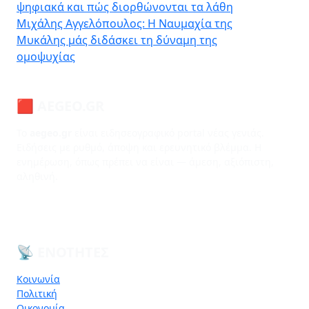
ψηφιακά και πώς διορθώνονται τα λάθη
Μιχάλης Αγγελόπουλος: Η Ναυμαχία της
Μυκάλης μάς διδάσκει τη δύναμη της
ομοψυχίας
🟥 AEGEO.GR
Το
aegeo.gr
είναι ειδησεογραφικό portal νέας γενιάς.
Ειδήσεις με ρυθμό, άποψη και ερευνητικό βλέμμα. Η
ενημέρωση, όπως πρέπει να είναι — άμεση, αξιόπιστη,
αληθινή.
📡 ΕΝΌΤΗΤΕΣ
Κοινωνία
Πολιτική
Οικονομία