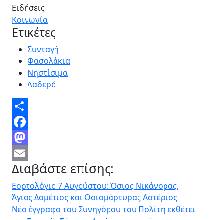
Ειδήσεις
Κοινωνία
Ετικέτες
Συνταγή
Φασολάκια
Νηστίσιμα
Λαδερά
Share
Facebook
Mastodon
Διαβάστε επίσης:
Email
Εορτολόγιο 7 Αυγούστου: Όσιος Νικάνορας,
Άγιος Δομέτιος και Οσιομάρτυρας Αστέριος
Νέο έγγραφο του Συνηγόρου του Πολίτη εκθέτει