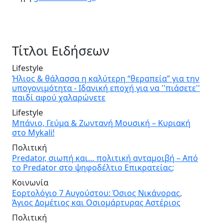
Τίτλοι Ειδήσεων
Lifestyle
Ήλιος & θάλασσα η καλύτερη “θεραπεία” για την
υπογονιμότητα - Ιδανική εποχή για να ''πιάσετε''
παιδί αφού χαλαρώνετε
Lifestyle
Μπάνιο, Γεύμα & Ζωντανή Μουσική – Κυριακή
στο Mykali!
Πολιτική
Predator, σιωπή και… πολιτική ανταμοιβή – Από
το Predator στο ψηφοδέλτιο Επικρατείας;
Κοινωνία
Εορτολόγιο 7 Αυγούστου: Όσιος Νικάνορας,
Άγιος Δομέτιος και Οσιομάρτυρας Αστέριος
Πολιτική