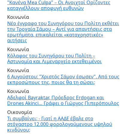
"Κανένα Mea Culpa" – Οι Ανοιχτοί Ορίζοντες
καταγγέλλουν αποφυγή ευθυνών
Κοινωνία
Νέο έγγραφο του Συνηγόρου του Πολίτη εκθέτει
την Τροχαία Σάμου – Αντί για απαντήσεις στα
ερωτήματα, επικαλείται «καταχρηστικές»
αιτήσεις
Κοινωνία
Κόλαφος του Συνηγόρου του Πολίτη –
Αστυνομία και Λιμεναρχείο εκτεθειμένοι
Κοινωνία
6 Αυγούστου: "Χριστός Σάμον έσωσεν". Από τους
εκπροσώπους της, ποιος θα τη σώσει;
Κοινωνία
Αδελφοί Bayraktar, Πρόεδρος Erdogan και
Drones Akinci… Γράφει ο Γιώργος Πιπερόπουλος
Οικονομία
Τι συμβαίνει; - Γιατί η ΑΑΔΕ έβαλε στο
στόχαστρο 12.000 φορολογούμενους υψηλού
κινδύνου;