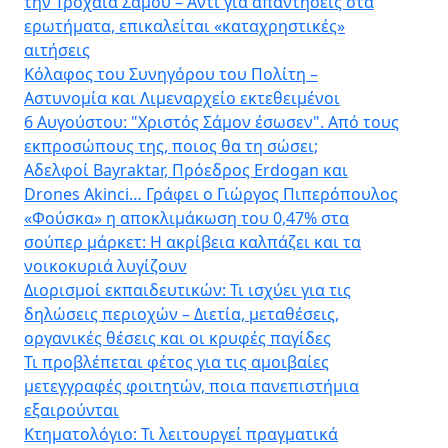
την Τροχαία Σάμου – Αντί για απαντήσεις στα
ερωτήματα, επικαλείται «καταχρηστικές»
αιτήσεις
Κόλαφος του Συνηγόρου του Πολίτη –
Αστυνομία και Λιμεναρχείο εκτεθειμένοι
6 Αυγούστου: "Χριστός Σάμον έσωσεν". Από τους
εκπροσώπους της, ποιος θα τη σώσει;
Αδελφοί Bayraktar, Πρόεδρος Erdogan και
Drones Akinci… Γράφει ο Γιώργος Πιπερόπουλος
«Φούσκα» η αποκλιμάκωση του 0,47% στα
σούπερ μάρκετ: Η ακρίβεια καλπάζει και τα
νοικοκυριά λυγίζουν
Διορισμοί εκπαιδευτικών: Τι ισχύει για τις
δηλώσεις περιοχών – Διετία, μεταθέσεις,
οργανικές θέσεις και οι κρυφές παγίδες
Τι προβλέπεται φέτος για τις αμοιβαίες
μετεγγραφές φοιτητών, ποια πανεπιστήμια
εξαιρούνται
Κτηματολόγιο: Τι λειτουργεί πραγματικά