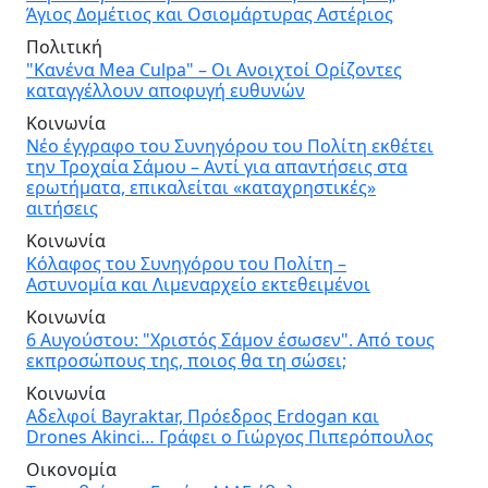
Άγιος Δομέτιος και Οσιομάρτυρας Αστέριος
Πολιτική
"Κανένα Mea Culpa" – Οι Ανοιχτοί Ορίζοντες
καταγγέλλουν αποφυγή ευθυνών
Κοινωνία
Νέο έγγραφο του Συνηγόρου του Πολίτη εκθέτει
την Τροχαία Σάμου – Αντί για απαντήσεις στα
ερωτήματα, επικαλείται «καταχρηστικές»
αιτήσεις
Κοινωνία
Κόλαφος του Συνηγόρου του Πολίτη –
Αστυνομία και Λιμεναρχείο εκτεθειμένοι
Κοινωνία
6 Αυγούστου: "Χριστός Σάμον έσωσεν". Από τους
εκπροσώπους της, ποιος θα τη σώσει;
Κοινωνία
Αδελφοί Bayraktar, Πρόεδρος Erdogan και
Drones Akinci… Γράφει ο Γιώργος Πιπερόπουλος
Οικονομία