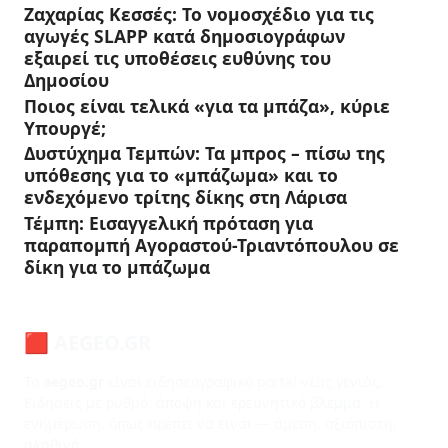
Ζαχαρίας Κεσσές: Το νομοσχέδιο για τις
αγωγές SLAPP κατά δημοσιογράφων
εξαιρεί τις υποθέσεις ευθύνης του
Δημοσίου
Ποιος είναι τελικά «για τα μπάζα», κύριε
Υπουργέ;
Δυστύχημα Τεμπών: Τα μπρος – πίσω της
υπόθεσης για το «μπάζωμα» και το
ενδεχόμενο τρίτης δίκης στη Λάρισα
Τέμπη: Εισαγγελική πρόταση για
παραπομπή Αγοραστού-Τριαντόπουλου σε
δίκη για το μπάζωμα
🟥 AEGEO.GR
Το
aegeo.gr
είναι ειδησεογραφικό portal νέας γενιάς.
Ειδήσεις με ρυθμό, άποψη και ερευνητικό βλέμμα. Η
ενημέρωση, όπως πρέπει να είναι — άμεση, αξιόπιστη,
αληθινή.