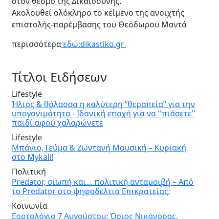
στον θεσμό της Δικαιοσύνης.
Ακολουθεί ολόκληρο το κείμενο της ανοιχτής
επιστολής-παρέμβασης του Θεόδωρου Μαντά
περισσότερα
εδώ:dikastiko.gr
Τίτλοι Ειδήσεων
Lifestyle
Ήλιος & θάλασσα η καλύτερη “θεραπεία” για την
υπογονιμότητα - Ιδανική εποχή για να ''πιάσετε''
παιδί αφού χαλαρώνετε
Lifestyle
Μπάνιο, Γεύμα & Ζωντανή Μουσική – Κυριακή
στο Mykali!
Πολιτική
Predator, σιωπή και… πολιτική ανταμοιβή – Από
το Predator στο ψηφοδέλτιο Επικρατείας;
Κοινωνία
Εορτολόγιο 7 Αυγούστου: Όσιος Νικάνορας,