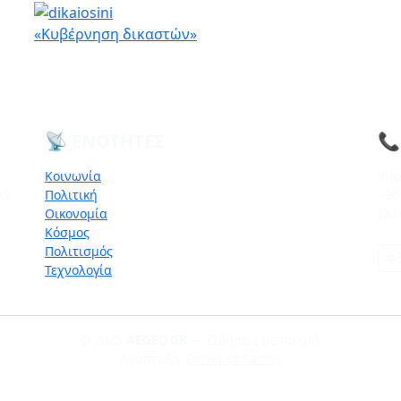
«Κυβέρνηση δικαστών»
📡 ΕΝΌΤΗΤΕΣ
📞
Κοινωνία
inf
κό
Πολιτική
+30
Οικονομία
Ελλ
Κόσμος
Πολιτισμός
Φό
Τεχνολογία
© 2025
AEGEO.GR
— Ειδήσεις με παλμό.
Ανάπτυξη:
Driver of Samos