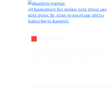
Παράκαμψη προς το κυρίως περιεχόμενο
«Η Δικαιοσύνη δεν ανήκει ούτε στους μεν
ούτε στους δε, είναι το κοινό μας σπίτι»
Subscribe to Δικαστές
🟥 AEGEO.GR
Το
aegeo.gr
είναι ειδησεογραφικό portal νέας
γενιάς. Ειδήσεις με ρυθμό, άποψη και ερευνητι
βλέμμα. Η ενημέρωση, όπως πρέπει να είναι —
άμεση, αξιόπιστη, αληθινή.