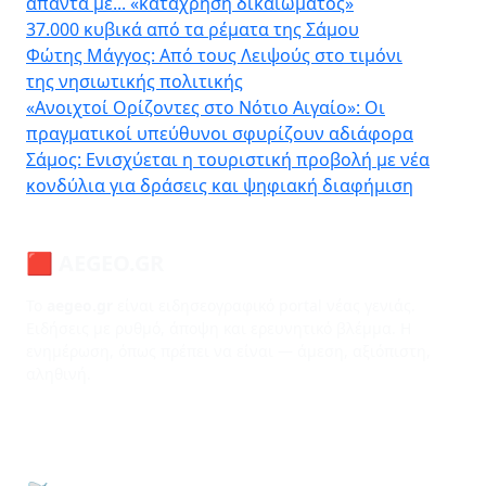
απαντά με... «κατάχρηση δικαιώματος»
37.000 κυβικά από τα ρέματα της Σάμου
Φώτης Μάγγος: Από τους Λειψούς στο τιμόνι
της νησιωτικής πολιτικής
«Ανοιχτοί Ορίζοντες στο Νότιο Αιγαίο»: Οι
πραγματικοί υπεύθυνοι σφυρίζουν αδιάφορα
Σάμος: Ενισχύεται η τουριστική προβολή με νέα
κονδύλια για δράσεις και ψηφιακή διαφήμιση
🟥 AEGEO.GR
Το
aegeo.gr
είναι ειδησεογραφικό portal νέας γενιάς.
Ειδήσεις με ρυθμό, άποψη και ερευνητικό βλέμμα. Η
ενημέρωση, όπως πρέπει να είναι — άμεση, αξιόπιστη,
αληθινή.