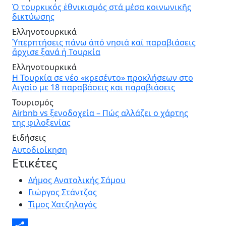
Ὁ τουρκικός ἐθνικισμός στά μέσα κοινωνικῆς
δικτύωσης
Ελληνοτουρκικά
Ὑπερπτήσεις πάνω ἀπό νησιά καί παραβιάσεις
ἄρχισε ξανά ἡ Τουρκία
Ελληνοτουρκικά
Η Τουρκία σε νέο «κρεσέντο» προκλήσεων στο
Αιγαίο με 18 παραβάσεις και παραβιάσεις
Τουρισμός
Airbnb vs ξενοδοχεία – Πώς αλλάζει ο χάρτης
της φιλοξενίας
Ειδήσεις
Αυτοδιοίκηση
Ετικέτες
Δήμος Ανατολικής Σάμου
Γιώργος Στάντζος
Τίμος Χατζηλαγός