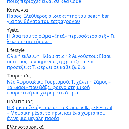
ποιες περιοχές είναι σε Red Code
Κοινωνία
Πάρος: Ελεύθερος ο ιδιοκτήτης του beach bar
για τον θάνατο του τετράχρονου
Υγεία
Η ώρα που το σώμα «ζητά» περισσότερο σεξ – Τι
λένε οι επιστήμονες
Lifestyle
Ολική έκλειψη Ηλίου στις 12 Αυγούστου: Είσαι
από τους ευνοημένους ή χρειάζεται να
προσέξεις; Τι φέρνει σε κάθε ζώδιο
Τουρισμός
Νέο Χωροταξικό Τουρισμού: Τι χάνει η Σάμος –
Το «8άρι» που βάζει φρένο στη μικρή
τουριστική επιχειρηματικότητα
Πολιτισμός
Η Κρανιά ξενύχτησε με το Krania Village Festival
– Μουσική μέχρι το πρωί και ένα χωριό που
έγινε μια μεγάλη παρέα
Ελληνοτουρκικά