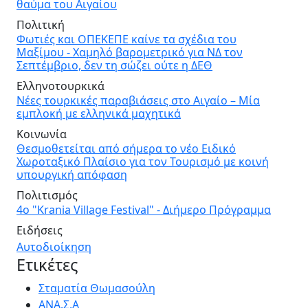
θαύμα του Αιγαίου
Πολιτική
Φωτιές και ΟΠΕΚΕΠΕ καίνε τα σχέδια του
Μαξίμου - Χαμηλό βαρομετρικό για ΝΔ τον
Σεπτέμβριο, δεν τη σώζει ούτε η ΔΕΘ
Ελληνοτουρκικά
Νέες τουρκικές παραβιάσεις στο Αιγαίο – Μία
εμπλοκή με ελληνικά μαχητικά
Κοινωνία
Θεσμοθετείται από σήμερα το νέο Ειδικό
Χωροταξικό Πλαίσιο για τον Τουρισμό με κοινή
υπουργική απόφαση
Πολιτισμός
4ο "Krania Village Festival" - Διήμερο Πρόγραμμα
Ειδήσεις
Αυτοδιοίκηση
Ετικέτες
Σταματία Θωμασούλη
ΑΝΑ.Σ.Α