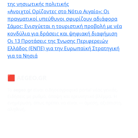
της νησιωτικής πολιτικής
«Ανοιχτοί Ορίζοντες στο Νότιο Αιγαίο»: Οι
πραγματικοί υπεύθυνοι σφυρίζουν αδιάφορα
Σάμος: Ενισχύεται η τουριστική προβολή με νέα
κονδύλια για δράσεις και ψηφιακή διαφήμιση
Οι 13 Προτάσεις της Ένωσης Περιφερειών
Ελλάδος (ΕΝΠΕ) για την Ευρωπαϊκή Στρατηγική
για τα Νησιά
🟥 AEGEO.GR
Το
aegeo.gr
είναι ειδησεογραφικό portal νέας γενιάς.
Ειδήσεις με ρυθμό, άποψη και ερευνητικό βλέμμα. Η
ενημέρωση, όπως πρέπει να είναι — άμεση, αξιόπιστη,
αληθινή.