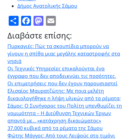
Δήμος Ανατολικής Σάμου
Share
Facebook
Mastodon
Email
Διαβάστε επίσης:
Πυρκαγιές: Πώς τα σκουπίδια μπορούν να
γίνουν η σπίθα μιας μεγάλης καταστροφής στα
νησιά
Οι Τεχνικές Υπηρεσίες επικαλούνται ένα
έγγραφο που δεν αποδεικνύει τις ποσότητες.
Οι επιμετρήσεις που δεν έχουν παρουσιαστεί
Ελισαίος Μαυρατζώτης: Με ποια μελέτη
δικαιολογήθηκε η λήψη υλικών από τα ρέματα;
Σάμος: Ο Συνήγορος του Πολίτη υπενθυμίζει τη
νομιμότητα – Η Διεύθυνση Τεχνικών Έργων
απαντά με... «κατάχρηση δικαιώματος»
37.000 κυβικά από τα ρέματα της Σάμου
Φώτης Μάγγος: Από τους Λειψούς στο τιμόνι