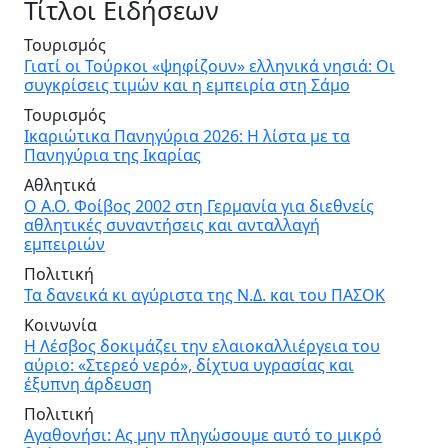
Τίτλοι Ειδήσεων
Τουρισμός
Γιατί οι Τούρκοι «ψηφίζουν» ελληνικά νησιά: Οι
συγκρίσεις τιμών και η εμπειρία στη Σάμο
Τουρισμός
Ικαριώτικα Πανηγύρια 2026: Η λίστα με τα
Πανηγύρια της Ικαρίας
Αθλητικά
Ο Α.Ο. Φοίβος 2002 στη Γερμανία για διεθνείς
αθλητικές συναντήσεις και ανταλλαγή
εμπειριών
Πολιτική
Τα δανεικά κι αγύριστα της Ν.Δ. και του ΠΑΣΟΚ
Κοινωνία
Η Λέσβος δοκιμάζει την ελαιοκαλλιέργεια του
αύριο: «Στερεό νερό», δίχτυα υγρασίας και
έξυπνη άρδευση
Πολιτική
Αγαθονήσι: Ας μην πληγώσουμε αυτό το μικρό