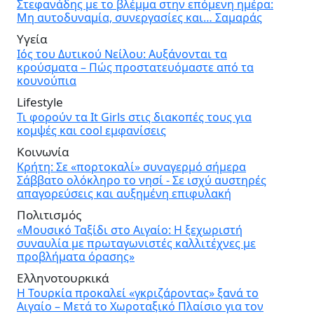
Στεφανάδης με το βλέμμα στην επόμενη ημέρα:
Μη αυτοδυναμία, συνεργασίες και… Σαμαράς
Υγεία
Ιός του Δυτικού Νείλου: Αυξάνονται τα
κρούσματα – Πώς προστατευόμαστε από τα
κουνούπια
Lifestyle
Τι φορούν τα It Girls στις διακοπές τους για
κομψές και cool εμφανίσεις
Κοινωνία
Κρήτη: Σε «πορτοκαλί» συναγερμό σήμερα
Σάββατο ολόκληρο το νησί - Σε ισχύ αυστηρές
απαγορεύσεις και αυξημένη επιφυλακή
Πολιτισμός
«Μουσικό Ταξίδι στο Αιγαίο: Η ξεχωριστή
συναυλία με πρωταγωνιστές καλλιτέχνες με
προβλήματα όρασης»
Ελληνοτουρκικά
Η Τουρκία προκαλεί «γκριζάροντας» ξανά το
Αιγαίο – Μετά το Χωροταξικό Πλαίσιο για τον