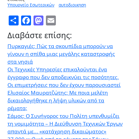
Υπουργείο Εσωτερικών
αυτοδιοικηση
Share
Facebook
Mastodon
Email
Διαβάστε επίσης:
Πυρκαγιές: Πώς τα σκουπίδια μπορούν να
γίνουν η σπίθα μιας μεγάλης καταστροφής
στα νησιά
Οι Τεχνικές Υπηρεσίες επικαλούνται ένα
έγγραφο που δεν αποδεικνύει τις ποσότητες.
Οι επιμετρήσεις που δεν έχουν παρουσιαστεί
Ελισαίος Μαυρατζώτης: Με ποια μελέτη
δικαιολογήθηκε η λήψη υλικών από τα
ρέματα;
Σάμος: Ο Συνήγορος του Πολίτη υπενθυμίζει
τη νομιμότητα – Η Διεύθυνση Τεχνικών Έργων
απαντά με... «κατάχρηση δικαιώματος»