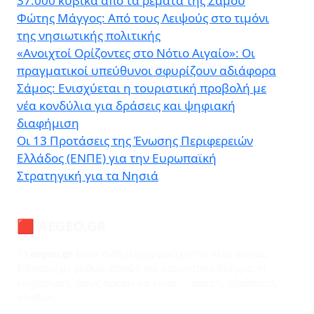
37.000 κυβικά από τα ρέματα της Σάμου
Φώτης Μάγγος: Από τους Λειψούς στο τιμόνι
της νησιωτικής πολιτικής
«Ανοιχτοί Ορίζοντες στο Νότιο Αιγαίο»: Οι
πραγματικοί υπεύθυνοι σφυρίζουν αδιάφορα
Σάμος: Ενισχύεται η τουριστική προβολή με
νέα κονδύλια για δράσεις και ψηφιακή
διαφήμιση
Οι 13 Προτάσεις της Ένωσης Περιφερειών
Ελλάδος (ΕΝΠΕ) για την Ευρωπαϊκή
Στρατηγική για τα Νησιά
🟥 AEGEO.GR
Το
aegeo.gr
είναι ειδησεογραφικό portal νέας γενιάς.
Ειδήσεις με ρυθμό, άποψη και ερευνητικό βλέμμα. Η
ενημέρωση, όπως πρέπει να είναι — άμεση, αξιόπιστη,
αληθινή.