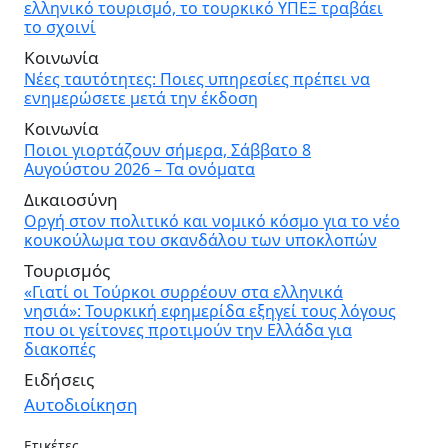
ελληνικό τουρισμό, το τουρκικό ΥΠΕΞ τραβάει
το σχοινί
Κοινωνία
Νέες ταυτότητες: Ποιες υπηρεσίες πρέπει να
ενημερώσετε μετά την έκδοση
Κοινωνία
Ποιοι γιορτάζουν σήμερα, Σάββατο 8
Αυγούστου 2026 – Τα ονόματα
Δικαιοσύνη
Οργή στον πολιτικό και νομικό κόσμο για το νέο
κουκούλωμα του σκανδάλου των υποκλοπών
Τουρισμός
«Γιατί οι Τούρκοι συρρέουν στα ελληνικά
νησιά»: Τουρκική εφημερίδα εξηγεί τους λόγους
που οι γείτονες προτιμούν την Ελλάδα για
διακοπές
Ειδήσεις
Αυτοδιοίκηση
Ετικέτες