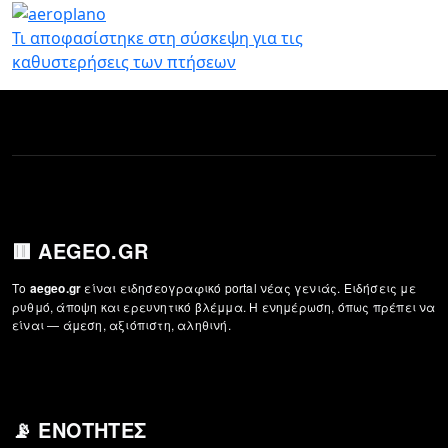
Παράκαμψη προς το κυρίως περιεχόμενο
Τι αποφασίστηκε στη σύσκεψη για τις
καθυστερήσεις των πτήσεων
🟥 AEGEO.GR
Το
είναι ειδησεογραφικό portal νέας γενιάς. Ειδήσεις με
aegeo.gr
ρυθμό, άποψη και ερευνητικό βλέμμα. Η ενημέρωση, όπως πρέπει να
είναι — άμεση, αξιόπιστη, αληθινή.
📡 ΕΝΌΤΗΤΕΣ