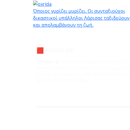
Παράκαμψη προς το κυρίως περιεχόμενο
Όποιος γυρίζει μυρίζει. Οι συνταξιούχοι
δικαστικοί υπάλληλοι Λάρισας ταξιδεύουν
και απολαμβάνουν τη ζωή.
🟥 AEGEO.GR
Το
aegeo.gr
είναι ειδησεογραφικό portal νέας
γενιάς. Ειδήσεις με ρυθμό, άποψη και ερευνητι
βλέμμα. Η ενημέρωση, όπως πρέπει να είναι —
άμεση, αξιόπιστη, αληθινή.