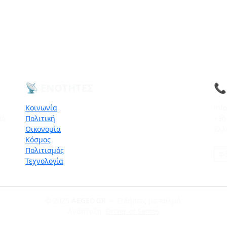
📡 ΕΝΌΤΗΤΕΣ
📞
Κοινωνία
inf
κό
Πολιτική
+30
Οικονομία
Ελλ
Κόσμος
Πολιτισμός
Φό
Τεχνολογία
© 2025
AEGEO.GR
— Ειδήσεις με παλμό.
Ανάπτυξη:
Driver of Samos