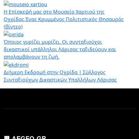
Παράκαμψη προς το κυρίως περιεχόμενο
Η Επίσκεψή μας στο Μουσείο Χαρτιού της
Οχρίδας.Ένας Κρυμμένος Πολιτιστικός Θησαυρός
(βίντεο)
Όποιος γυρίζει μυρίζει. Οι συνταξιούχοι
δικαστικοί υπάλληλοι Λάρισας ταξιδεύουν και
απολαμβάνουν τη ζωή.
Διήμερη Εκδρομή στην Οχρίδα | Σύλλογος
Συνταξιούχων Δικαστικών Υπαλλήλων Λάρισας
🟥 AEGEO.GR