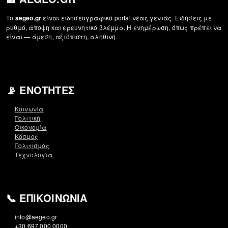
Το
είναι ειδησεογραφικό portal νέας γενιάς. Ειδήσεις με
aegeo.gr
ρυθμό, άποψη και ερευνητικό βλέμμα. Η ενημέρωση, όπως πρέπει να
είναι — άμεση, αξιόπιστη, αληθινή.
📡 ΕΝΌΤΗΤΕΣ
Κοινωνία
Πολιτική
Οικονομία
Κόσμος
Πολιτισμός
Τεχνολογία
📞 ΕΠΙΚΟΙΝΩΝΊΑ
info@aegeo.gr
+30 697 000 0000