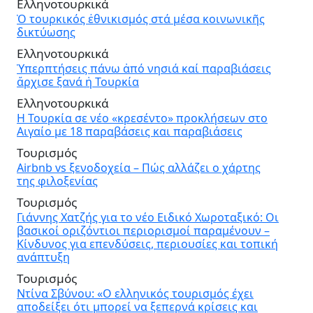
Ελληνοτουρκικά
Ὁ τουρκικός ἐθνικισμός στά μέσα κοινωνικῆς
δικτύωσης
Ελληνοτουρκικά
Ὑπερπτήσεις πάνω ἀπό νησιά καί παραβιάσεις
ἄρχισε ξανά ἡ Τουρκία
Ελληνοτουρκικά
Η Τουρκία σε νέο «κρεσέντο» προκλήσεων στο
Αιγαίο με 18 παραβάσεις και παραβιάσεις
Τουρισμός
Airbnb vs ξενοδοχεία – Πώς αλλάζει ο χάρτης
της φιλοξενίας
Τουρισμός
Γιάννης Χατζής για το νέο Ειδικό Χωροταξικό: Οι
βασικοί οριζόντιοι περιορισμοί παραμένουν –
Κίνδυνος για επενδύσεις, περιουσίες και τοπική
ανάπτυξη
Τουρισμός
Ντίνα Σβύνου: «Ο ελληνικός τουρισμός έχει
αποδείξει ότι μπορεί να ξεπερνά κρίσεις και