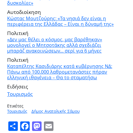
δυσκολίες»
Αυτοδιοίκηση
Κώστας Μουτζούρης: «Τα νησιά δεν είναι η
περιφέρεια της Ελλάδας – Είναι η δύναμή της»
Πολιτική
«Δεν μας θέλει ο κόσμος, μας βαρέθηκαν»
μονολογεί ο Μητσοτάκης αλλά σχεδιάζει
μπαράζ ανακοινώσεων... σερί για 6 μήνες
Πολιτική
Καταπέλτης Κασιδιάρης κατά κυβέρνησης ΝΔ:
Πάνω από 100.000 λαθρομετανάστες πήραν
ελληνική ιθαγένεια – Θα το σταματήσω
Ειδήσεις
Τουρισμός
Ετικέτες
Τουρισμός
Δήμος Ανατολικής Σάμου
Share
Facebook
Mastodon
Email