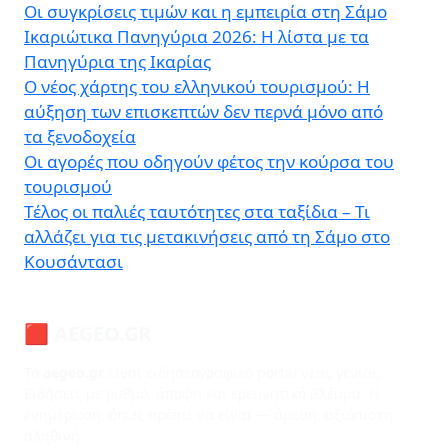
Οι συγκρίσεις τιμών και η εμπειρία στη Σάμο
Ικαριώτικα Πανηγύρια 2026: Η λίστα με τα
Πανηγύρια της Ικαρίας
Ο νέος χάρτης του ελληνικού τουρισμού: Η
αύξηση των επισκεπτών δεν περνά μόνο από
τα ξενοδοχεία
Οι αγορές που οδηγούν φέτος την κούρσα του
τουρισμού
Τέλος οι παλιές ταυτότητες στα ταξίδια – Τι
αλλάζει για τις μετακινήσεις από τη Σάμο στο
Κουσάντασι
🟥 AEGEO.GR
Το
aegeo.gr
είναι ειδησεογραφικό portal νέας γενιάς.
Ειδήσεις με ρυθμό, άποψη και ερευνητικό βλέμμα. Η
ενημέρωση, όπως πρέπει να είναι — άμεση, αξιόπιστη,
αληθινή.