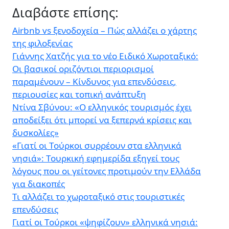
Διαβάστε επίσης:
Airbnb vs ξενοδοχεία – Πώς αλλάζει ο χάρτης
της φιλοξενίας
Γιάννης Χατζής για το νέο Ειδικό Χωροταξικό:
Οι βασικοί οριζόντιοι περιορισμοί
παραμένουν – Κίνδυνος για επενδύσεις,
περιουσίες και τοπική ανάπτυξη
Ντίνα Σβύνου: «Ο ελληνικός τουρισμός έχει
αποδείξει ότι μπορεί να ξεπερνά κρίσεις και
δυσκολίες»
«Γιατί οι Τούρκοι συρρέουν στα ελληνικά
νησιά»: Τουρκική εφημερίδα εξηγεί τους
λόγους που οι γείτονες προτιμούν την Ελλάδα
για διακοπές
Τι αλλάζει το χωροταξικό στις τουριστικές
επενδύσεις
Γιατί οι Τούρκοι «ψηφίζουν» ελληνικά νησιά: