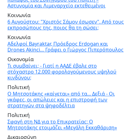
Αστυνομία και Λιμεναρχείο εκτεθειμένοι
Κοινωνία
6 Αυγούστου: "Χριστός Σάμον έσωσεν". Από τους
εκπροσώπους της, ποιος θα τη σώσει;
Κοινωνία
Αδελφοί Bayraktar, Πρόεδρος Erdogan και
Drones Akinci… Γράφει ο Γιώργος Πιπερόπουλος
Οικονομία
Τι συμβαίνει; - Γιατί η ΑΑΔΕ έβαλε στο
στόχαστρο 12.000 φορολογούμενους υψηλού
κινδύνου;
Πολιτική
Ο Μητσοτάκης «καίγεται» από τα... Δεξιά - Οι
γκάφες, οι απώλειες και η επιστροφή των
στρατηγών στα ψηφοδέλτια
Πολιτική
Σφαγή στη ΝΔ για το Επικρατείας: Ο
Μητσοτάκης ετοιμάζει «Μεγάλη Εκκαθάριση»
Δικαιοσύνη