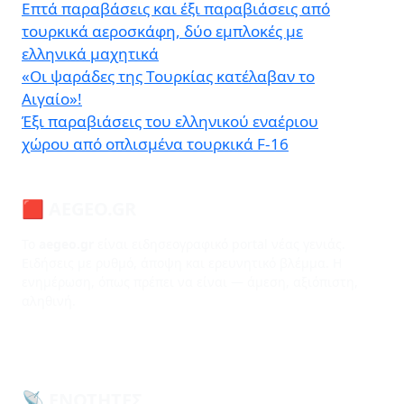
Επτά παραβάσεις και έξι παραβιάσεις από
τουρκικά αεροσκάφη, δύο εμπλοκές με
ελληνικά μαχητικά
«Οι ψαράδες της Τουρκίας κατέλαβαν το
Αιγαίο»!
Έξι παραβιάσεις του ελληνικού εναέριου
χώρου από οπλισμένα τουρκικά F-16
🟥 AEGEO.GR
Το
aegeo.gr
είναι ειδησεογραφικό portal νέας γενιάς.
Ειδήσεις με ρυθμό, άποψη και ερευνητικό βλέμμα. Η
ενημέρωση, όπως πρέπει να είναι — άμεση, αξιόπιστη,
αληθινή.
📡 ΕΝΌΤΗΤΕΣ