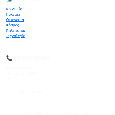
Κοινωνία
Πολιτική
Οικονομία
Κόσμος
Πολιτισμός
Τεχνολογία
📞 ΕΠΙΚΟΙΝΩΝΊΑ
info@aegeo.gr
+30 697 000 0000
Ελλάδα
Φόρμα Επικοινωνίας
© 2025
AEGEO.GR
— Ειδήσεις με παλμό.