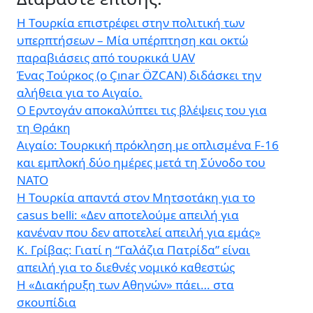
Η Τουρκία επιστρέφει στην πολιτική των
υπερπτήσεων – Μία υπέρπτηση και οκτώ
παραβιάσεις από τουρκικά UAV
Ένας Τούρκος (ο Çınar ÖZCAN) διδάσκει την
αλήθεια για το Αιγαίο.
Ο Ερντογάν αποκαλύπτει τις βλέψεις του για
τη Θράκη
Αιγαίο: Τουρκική πρόκληση με οπλισμένα F-16
και εμπλοκή δύο ημέρες μετά τη Σύνοδο του
ΝΑΤΟ
Η Τουρκία απαντά στον Μητσοτάκη για το
casus belli: «Δεν αποτελούμε απειλή για
κανέναν που δεν αποτελεί απειλή για εμάς»
Κ. Γρίβας: Γιατί η “Γαλάζια Πατρίδα” είναι
απειλή για το διεθνές νομικό καθεστώς
Η «Διακήρυξη των Αθηνών» πάει… στα
σκουπίδια