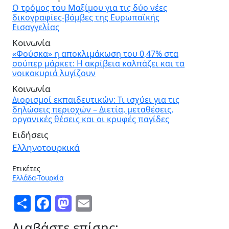
Ο τρόμος του Μαξίμου για τις δύο νέες
δικογραφίες-βόμβες της Ευρωπαϊκής
Εισαγγελίας
Κοινωνία
«Φούσκα» η αποκλιμάκωση του 0,47% στα
σούπερ μάρκετ: Η ακρίβεια καλπάζει και τα
νοικοκυριά λυγίζουν
Κοινωνία
Διορισμοί εκπαιδευτικών: Τι ισχύει για τις
δηλώσεις περιοχών – Διετία, μεταθέσεις,
οργανικές θέσεις και οι κρυφές παγίδες
Ειδήσεις
Ελληνοτουρκικά
Ετικέτες
Ελλάδα-Τουρκία
Share
Facebook
Mastodon
Email
Διαβάστε επίσης: