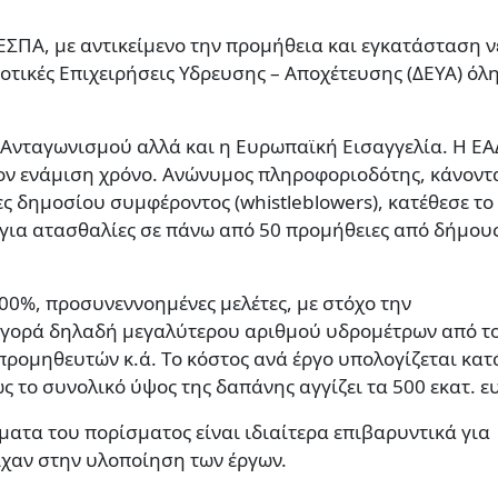
ΣΠΑ, με αντικείμενο την προμήθεια και εγκατάσταση 
τικές Επιχειρήσεις Υδρευσης – Αποχέτευσης (ΔΕΥΑ) όλη
Ανταγωνισμού αλλά και η Ευρωπαϊκή Εισαγγελία. Η ΕΑ
ον ενάμιση χρόνο. Ανώνυμος πληροφοριοδότης, κάνοντ
ς δημοσίου συμφέροντος (whistleblowers), κατέθεσε το
 για ατασθαλίες σε πάνω από 50 προμήθειες από δήμους
00%, προσυνεννοημένες μελέτες, με στόχο την
αγορά δηλαδή μεγαλύτερου αριθμού υδρομέτρων από τ
προμηθευτών κ.ά. Το κόστος ανά έργο υπολογίζεται κατ
ς το συνολικό ύψος της δαπάνης αγγίζει τα 500 εκατ. ε
τα του πορίσματος είναι ιδιαίτερα επιβαρυντικά για
ίχαν στην υλοποίηση των έργων.