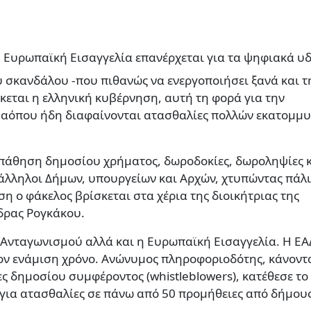
Η Ευρωπαϊκή Εισαγγελία επανέρχεται για τα ψηφιακά υ
σκανδάλου -που πιθανώς να ενεργοποιήσει ξανά και τ
κεται η ελληνική κυβέρνηση, αυτή τη φορά για την
 αόπου ήδη διαφαίνονται ατασθαλίες πολλών εκατομμ
πάθηση δημοσίου χρήματος, δωροδοκίες, δωροληψίες κ
άλληλοι Δήμων, υπουργείων και Αρχών, χτυπώντας πάλι
η ο φάκελος βρίσκεται στα χέρια της διοικήτριας της
νδρας Ρογκάκου.
Ανταγωνισμού αλλά και η Ευρωπαϊκή Εισαγγελία. Η ΕΑ
ον ενάμιση χρόνο. Ανώνυμος πληροφοριοδότης, κάνοντ
ς δημοσίου συμφέροντος (whistleblowers), κατέθεσε το
 για ατασθαλίες σε πάνω από 50 προμήθειες από δήμους