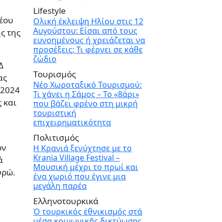
Lifestyle
νέου
Ολική έκλειψη Ηλίου στις 12
Αυγούστου: Είσαι από τους
ς της
ευνοημένους ή χρειάζεται να
προσέξεις; Τι φέρνει σε κάθε
ζώδιο
Δ
Τουρισμός
ας
Νέο Χωροταξικό Τουρισμού:
 2024
Τι χάνει η Σάμος – Το «8άρι»
 και
που βάζει φρένο στη μικρή
τουριστική
επιχειρηματικότητα
Πολιτισμός
ον
Η Κρανιά ξενύχτησε με το
Krania Village Festival –
ά
Μουσική μέχρι το πρωί και
υρώ.
ένα χωριό που έγινε μια
μεγάλη παρέα
Ελληνοτουρκικά
Ὁ τουρκικός ἐθνικισμός στά
μέσα κοινωνικῆς δικτύωσης