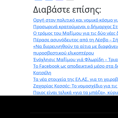
Διαβάστε επίσης:
Οργή στον πολιτικό και νομικό κόσμο 
Προσωρινά κρατούμενοι ο δήμαρχος Στυ
Ο τρόμος του Μαξίμου για τις δύο νέες
Πέρασε ασυνόδευτος από τη Λέσβο – Σή
«Να διερευνηθούν τα αίτια με διαφάνε
πυροσβεστικού ελικοπτέρου
Ἐνόχλησις Μαξίμου γιά Φλωρίδη – Τρι
Το Facebook ως αποδεικτικό μέσο στα 
Κατσέλη
Τα νέα στοιχεία της ΕΛ.ΑΣ. για τη χειρ
Ζαχαρίας Κεσσές: Το νομοσχέδιο για τι
Ποιος είναι τελικά «για τα μπάζα», κύρι