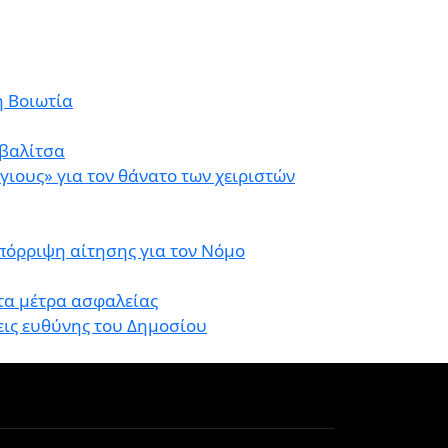
η Βοιωτία
 βαλίτσα
ιους» για τον θάνατο των χειριστών
πόρριψη αίτησης για τον Νόμο
 τα μέτρα ασφαλείας
εις ευθύνης του Δημοσίου