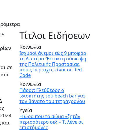
δρόμετρα
Τίτλοι Ειδήσεων
ην
Κοινωνία
υρίων
Ισχυροί άνεμοι έως 9 μποφόρ
τη Δευτέρα: Έκτακτη σύσκεψη
της Πολιτικής Προστασίας,
αι σε
ποιες περιοχές είναι σε Red
 και
Code
Κοινωνία
Πάρος: Ελεύθερος ο
ιδιοκτήτης του beach bar για
Δ
τον θάνατο του τετράχρονου
ας
Υγεία
 2024
Η ώρα που το σώμα «ζητά»
περισσότερο σεξ – Τι λένε οι
 και
επιστήμονες