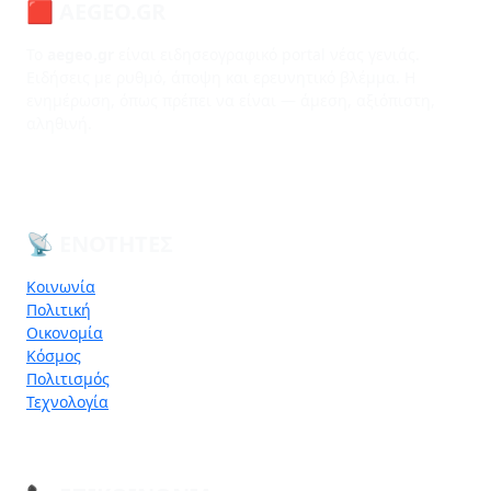
🟥 AEGEO.GR
Το
aegeo.gr
είναι ειδησεογραφικό portal νέας γενιάς.
Ειδήσεις με ρυθμό, άποψη και ερευνητικό βλέμμα. Η
ενημέρωση, όπως πρέπει να είναι — άμεση, αξιόπιστη,
αληθινή.
📡 ΕΝΌΤΗΤΕΣ
Κοινωνία
Πολιτική
Οικονομία
Κόσμος
Πολιτισμός
Τεχνολογία