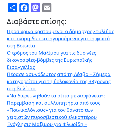
Share
Facebook
Mastodon
Email
Διαβάστε επίσης:
Προσωρινά κρατούμενοι ο δήμαρχος Στυλίδας
και ακόμη δύο κατηγορούμενοι για τη φωτιά
στη Βοιωτία
Ο τρόμος του Μαξίμου για τις δύο νέες
δικογραφίες-βόμβες της Ευρωπαϊκής
Εισαγγελίας
Πέρασε ασυνόδευτος από τη Λέσβο – Σήμερα
κατηγορείται για τη δολοφονία της 38χρονης
στη βαλίτσα
«Να διερευνηθούν τα αίτια με διαφάνεια»:
Παρέμβαση και συλλυπητήρια από τους
«Ποινικολόγιους» για τον θάνατο των
χειριστών πυροσβεστικού ελικοπτέρου
Ἐνόχλησις Μαξίμου γιά Φλωρίδη –