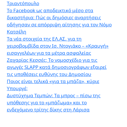
Τριαντόπουλο
Το Facebook ως αποδεικτικό μέσο στα
δικαστήρια: Πώς οι δημόσιες αναρτήσεις
οδήγησαν σε απόρριψη αίτησης για τον Νόμο
Κατσέλη
Τα νέα στοιχεία της ΕΛ.ΑΣ. για τη
χειροβομβίδα στον Ισ. Ντογιάκο – «Κραυγή»
εισαγγελέων για τα μέτρα ασφαλείας
Ζαχαρίας Κεσσές: Το νομοσχέδιο για τις
αγωγές SLAPP κατά δημοσιογράφων εξαιρεί
τις υποθέσεις ευθύνης του Δημοσίου
Ποιος είναι τελικά «για τα μπάζα», κύριε
Υπουργέ;
Δυστύχημα Τεμπών: Τα μπρος – πίσω της
υπόθεσης για το «μπάζωμα» και το
ενδεχόμενο τρίτης δίκης στη Λάρισα