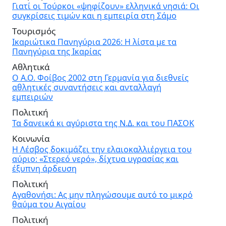
Γιατί οι Τούρκοι «ψηφίζουν» ελληνικά νησιά: Οι
συγκρίσεις τιμών και η εμπειρία στη Σάμο
Τουρισμός
Ικαριώτικα Πανηγύρια 2026: Η λίστα με τα
Πανηγύρια της Ικαρίας
Αθλητικά
Ο Α.Ο. Φοίβος 2002 στη Γερμανία για διεθνείς
αθλητικές συναντήσεις και ανταλλαγή
εμπειριών
Πολιτική
Τα δανεικά κι αγύριστα της Ν.Δ. και του ΠΑΣΟΚ
Κοινωνία
Η Λέσβος δοκιμάζει την ελαιοκαλλιέργεια του
αύριο: «Στερεό νερό», δίχτυα υγρασίας και
έξυπνη άρδευση
Πολιτική
Αγαθονήσι: Ας μην πληγώσουμε αυτό το μικρό
θαύμα του Αιγαίου
Πολιτική