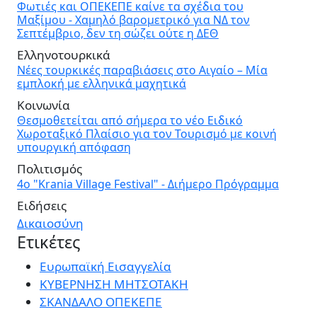
Φωτιές και ΟΠΕΚΕΠΕ καίνε τα σχέδια του
Μαξίμου - Χαμηλό βαρομετρικό για ΝΔ τον
Σεπτέμβριο, δεν τη σώζει ούτε η ΔΕΘ
Ελληνοτουρκικά
Νέες τουρκικές παραβιάσεις στο Αιγαίο – Μία
εμπλοκή με ελληνικά μαχητικά
Κοινωνία
Θεσμοθετείται από σήμερα το νέο Ειδικό
Χωροταξικό Πλαίσιο για τον Τουρισμό με κοινή
υπουργική απόφαση
Πολιτισμός
4ο "Krania Village Festival" - Διήμερο Πρόγραμμα
Ειδήσεις
Δικαιοσύνη
Ετικέτες
Ευρωπαϊκή Εισαγγελία
ΚΥΒΕΡΝΗΣΗ ΜΗΤΣΟΤΑΚΗ
ΣΚΑΝΔΑΛΟ ΟΠΕΚΕΠΕ