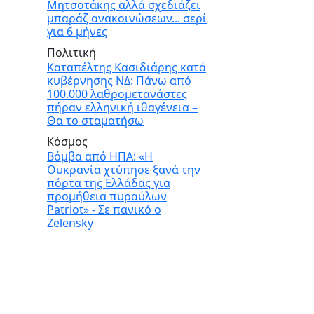
Μητσοτάκης αλλά σχεδιάζει
μπαράζ ανακοινώσεων... σερί
για 6 μήνες
Πολιτική
Καταπέλτης Κασιδιάρης κατά
κυβέρνησης ΝΔ: Πάνω από
100.000 λαθρομετανάστες
πήραν ελληνική ιθαγένεια –
Θα το σταματήσω
Κόσμος
Βόμβα από ΗΠΑ: «Η
Ουκρανία χτύπησε ξανά την
πόρτα της Ελλάδας για
προμήθεια πυραύλων
Patriot» - Σε πανικό ο
Zelensky