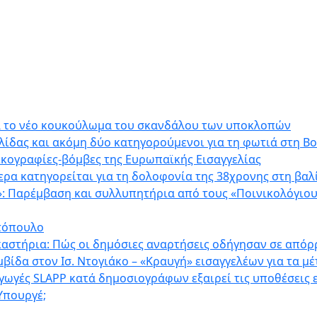
ια το νέο κουκούλωμα του σκανδάλου των υποκλοπών
ίδας και ακόμη δύο κατηγορούμενοι για τη φωτιά στη Β
δικογραφίες-βόμβες της Ευρωπαϊκής Εισαγγελίας
ρα κατηγορείται για τη δολοφονία της 38χρονης στη βαλ
»: Παρέμβαση και συλλυπητήρια από τους «Ποινικολόγιου
ντόπουλο
καστήρια: Πώς οι δημόσιες αναρτήσεις οδήγησαν σε απόρ
ομβίδα στον Ισ. Ντογιάκο – «Κραυγή» εισαγγελέων για τα μ
 αγωγές SLAPP κατά δημοσιογράφων εξαιρεί τις υποθέσεις
 Υπουργέ;