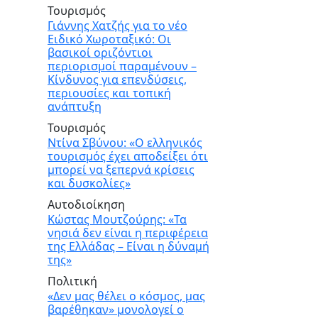
Τουρισμός
Γιάννης Χατζής για το νέο
Ειδικό Χωροταξικό: Οι
βασικοί οριζόντιοι
περιορισμοί παραμένουν –
Κίνδυνος για επενδύσεις,
περιουσίες και τοπική
ανάπτυξη
Τουρισμός
Ντίνα Σβύνου: «Ο ελληνικός
τουρισμός έχει αποδείξει ότι
μπορεί να ξεπερνά κρίσεις
και δυσκολίες»
Αυτοδιοίκηση
Κώστας Μουτζούρης: «Τα
νησιά δεν είναι η περιφέρεια
της Ελλάδας – Είναι η δύναμή
της»
Πολιτική
«Δεν μας θέλει ο κόσμος, μας
βαρέθηκαν» μονολογεί ο